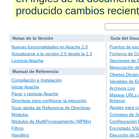
producido cambios recien
Notas de la Versión
Guía del Usu
Nuevas funcionalidades en Apache 2.0
Puertos de es
Actualizarse a la versión 2.0 desde la 1.3
Ficheros de Co
Licencia Apache
Secciones de 
Negociación d
Manual de Referencia
Objetos Dinám
Compilación e Instalación
Variables de E
Iniciar Apache
Archivos Log
Parar y reiniciar Apache
Mapear URLs a
ficheros
Directivas para configurar la ejecución
Ajustes para c
Guía rápida de Referencia de Directivas
Consejos de S
Módulos
Configuración
Módulos de MultiProcesamiento (MPMs)
Encriptado SS
Filtros
Ejecución de 
Handlers