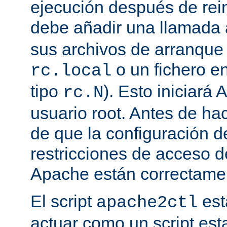
ejecución después de rein
debe añadir una llamada
sus archivos de arranqu
o un fichero en
rc.local
tipo
). Esto iniciar
rc.N
usuario root. Antes de ha
de que la configuración d
restricciones de acceso d
Apache están correctamen
El script
est
apache2ctl
actuar como un script est