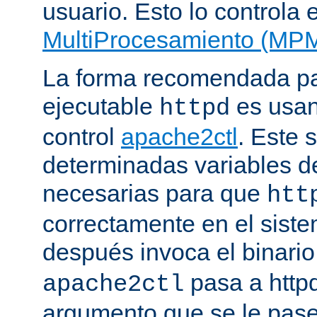
usuario. Esto lo controla 
MultiProcesamiento (MP
La forma recomendada par
ejecutable
es usan
httpd
control
apache2ctl
. Este s
determinadas variables d
necesarias para que
htt
correctamente en el siste
después invoca el binari
pasa a httpd
apache2ctl
argumento que se le pase 