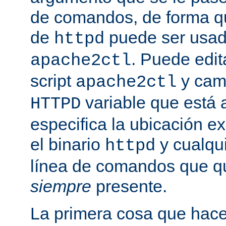
de comandos, de forma qu
de
puede ser usad
httpd
. Puede edit
apache2ctl
script
y camb
apache2ctl
variable que está a
HTTPD
especifica la ubicación e
el binario
y cualqu
httpd
línea de comandos que qu
siempre
presente.
La primera cosa que hac