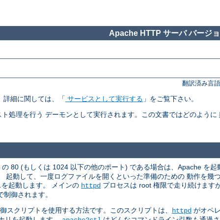
Apache HTTP サーバ バージョン
翻訳済み言語
す。 詳細に関しては、「
サービスとして実行する
」をご覧下さい。
ト処理を行う デーモンとして実行されます。この文書ではどのように
 80 (もしくは 1024 以下の他のポート) である場合は、Apache を起
。 起動して、一度ログファイルを開くといった準備のための 動作を幾
スを起動します。 メインの
プロセスは root 権限で走り続けま
httpd
で制御されます。
御スクリプトを使用する方法です。このスクリプトは、
がオペレ
httpd
ナリを起動します。
はどんなコマンドライン引数も通過
apache2ctl