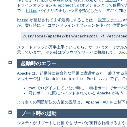
ドラインオプションも
のオプションとして使用でき
apchectl
で、
バイナリの正しい位置を指定したり、
常に
付加さ
httpd
が起動されてまず最初にすることは、
設定ファイル
httpd
a
が、実行時に
コマンドラインオプションを使って 位置を
-f
/usr/local/apache2/bin/apache2ctl -f /etc/apa
スタートアップが万事上手くいったら、サーバはターミナルか
示しています。 その後はブラウザでサーバに接続して、
Doc
起動時のエラー
Apache は、起動時に致命的な問題に遭遇すると、 終了す
メッセージは 「
」 です。
Unable to bind to Port ...
root でログインしていない時に、 特権ポートでサー
同じポートに既にバインドされている Apache が
より多くの問題解決の方策の説明は、 Apache
FAQ
をご覧下
ブート時の起動
システムがリブートした後でも サーバが実行され続けるよう