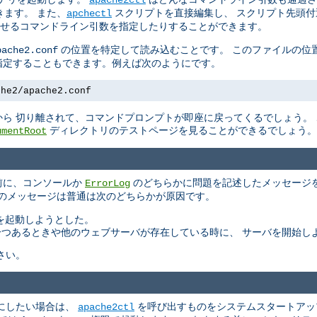
ます。 また、
スクリプトを直接編集し、 スクリプト先頭
apchectl
せるコマンドライン引数を指定したりすることができます。
の位置を特定して読み込むことです。 このファイルの位
pache2.conf
指定することもできます。例えば次のようにです。
che2/apache2.conf
ら 切り離されて、コマンドプロンプトが即座に戻ってくるでしょう。
ディレクトリのテストページを見ることができるでしょう。
umentRoot
る前に、コンソールか
のどちらかに問題を記述したメッセージを
ErrorLog
このメッセージは普通は次のどちらかが原因です。
バを起動しようとした。
もう一つあるときや他のウェブサーバが存在している時に、 サーバを開始し
さい。
にしたい場合は、
を呼び出すものをシステムスタートアッ
apache2ctl