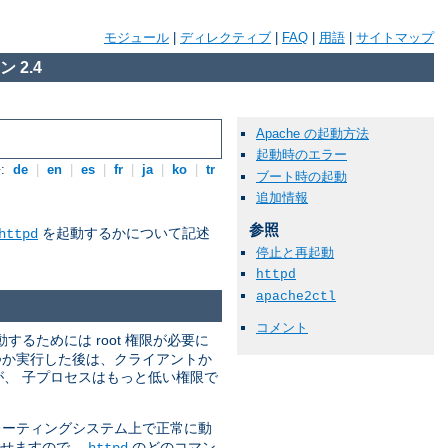
モジュール
|
ディレクティブ
|
FAQ
|
用語
|
サイトマップ
 2.4
Apache の起動方法
起動時のエラー
:
de
|
en
|
es
|
fr
|
ja
|
ko
|
tr
ブート時の起動
追加情報
参照
を起動するかについて記述
httpd
停止と再起動
httpd
apache2ctl
コメント
動するためには root 権限が必要に
つか実行した後は、クライアントか
すが、 子プロセスはもっと低い権限で
ーティングシステム上で正常に動
させますので、
のどのコマン
httpd