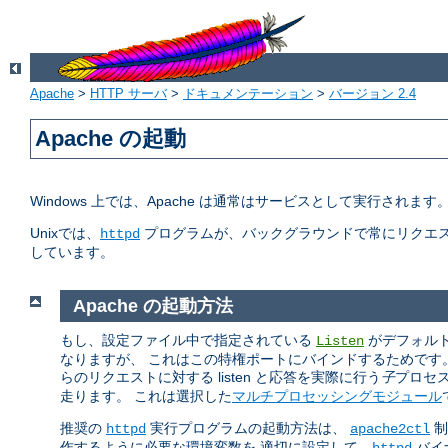
Apache
>
HTTP サーバ
>
ドキュメンテーション
>
バージョン 2.4
Apache の起動
Windows 上では、Apache は通常はサービスとして実行されま
Unixでは、
プログラムが、バックグラウンドで常にリクエス
httpd
しています。
Apache の起動方法
もし、設定ファイル中で指定されている
がデフォルトの
Listen
なりますが、 これはこの特権ポートにバインドするためです
らのリクエストに対する listen と応答を実際に行う
子
プロセ
走ります。 これは選択した
マルチプロセッシングモジュール
推奨の
実行プログラムの起動方法は、
制
httpd
apache2ctl
作するように必要な環境変数を 適切に設定して、
バイ
httpd