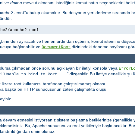
ini ve
daima
mevcut olmasını istediğiniz komut satırı seçeneklerini belirte
’u bulup okumaktır. Bu dosyanın yeri derleme sırasında b
pache2.conf
kündür:
che2/apache2.conf
çbirimden ayıracak ve hemen ardından uçbirim, komut istemine düşecek
unucuya bağlanabilir ve
dizinindeki deneme sayfasını göreb
DocumentRoot
lursa çıkmadan önce sorunu açıklayan bir iletiyi konsola veya
ErrorL
i "
" dizgesidir. Bu iletiye genellikle şu
Unable to bind to Port ...
 üzere root kullanıcısı tarafından çalıştırılmamış olması.
ya başka bir HTTP sunucusunun zaten çalışmakta oluşu.
leyiniz.
devam etmesini istiyorsanız sistem başlatma betiklerinize (genellikle
rı eklemelisiniz. Bu, Apache sunucunuzu root yetkileriyle başlatacaktı
ılandırıldığından emin olunuz.