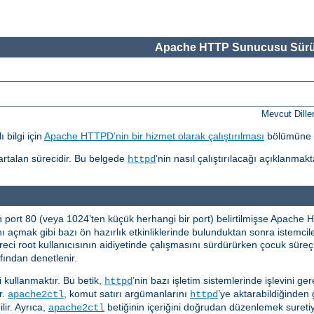
Apache HTTP Sunucusu Sürü
Mevcut Dille
 bilgi için
Apache HTTPD’nin bir hizmet olarak çalıştırılması
bölümüne 
r artalan sürecidir. Bu belgede
’nin nasıl çalıştırılacağı açıklanmakt
httpd
n port 80 (veya 1024’ten küçük herhangi bir port) belirtilmişse Apach
nı açmak gibi bazı ön hazırlık etkinliklerinde bulunduktan sonra istemci
eci root kullanıcısının aidiyetinde çalışmasını sürdürürken çocuk süreçle
fından denetlenir.
i kullanmaktır. Bu betik,
’nin bazı işletim sistemlerinde işlevini ger
httpd
ır.
, komut satırı argümanlarını
’ye aktarabildiğinden 
apache2ctl
httpd
lir. Ayrıca,
betiğinin içeriğini doğrudan düzenlemek suretiyl
apache2ctl