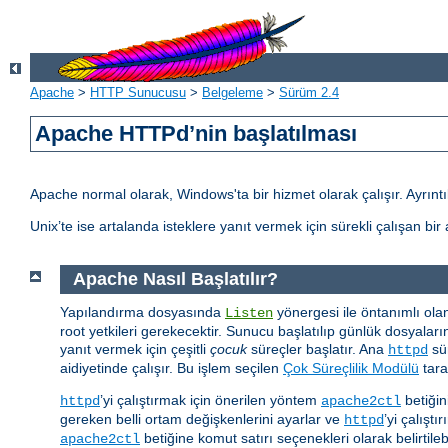
Apache
>
HTTP Sunucusu
>
Belgeleme
>
Sürüm 2.4
Apache HTTPd’nin başlatılması
Apache normal olarak, Windows'ta bir hizmet olarak çalışır. Ayrıntılı
Unix’te ise artalanda isteklere yanıt vermek için sürekli çalışan bi
Apache Nasıl Başlatılır?
Yapılandırma dosyasında
yönergesi ile öntanımlı ola
Listen
root yetkileri gerekecektir. Sunucu başlatılıp günlük dosyaları
yanıt vermek için çeşitli
çocuk
süreçler başlatır. Ana
sür
httpd
aidiyetinde çalışır. Bu işlem seçilen
Çok Süreçlilik Modülü
tara
’yi çalıştırmak için önerilen yöntem
betiğin
httpd
apache2ctl
gereken belli ortam değişkenlerini ayarlar ve
’yi çalıştır
httpd
betiğine komut satırı seçenekleri olarak belirtilebi
apache2ctl