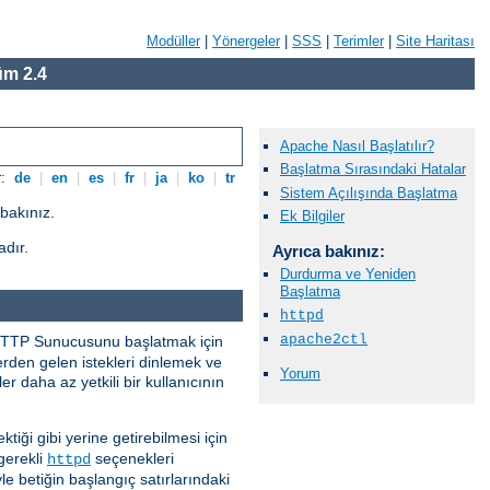
Modüller
|
Yönergeler
|
SSS
|
Terimler
|
Site Haritası
m 2.4
Apache Nasıl Başlatılır?
Başlatma Sırasındaki Hatalar
r:
de
|
en
|
es
|
fr
|
ja
|
ko
|
tr
Sistem Açılışında Başlatma
bakınız.
Ek Bilgiler
adır.
Ayrıca bakınız:
Durdurma ve Yeniden
Başlatma
httpd
apache2ctl
e HTTP Sunucusunu başlatmak için
lerden gelen istekleri dinlemek ve
Yorum
r daha az yetkili bir kullanıcının
ektiği gibi yerine getirebilmesi için
gerekli
seçenekleri
httpd
e betiğin başlangıç satırlarındaki