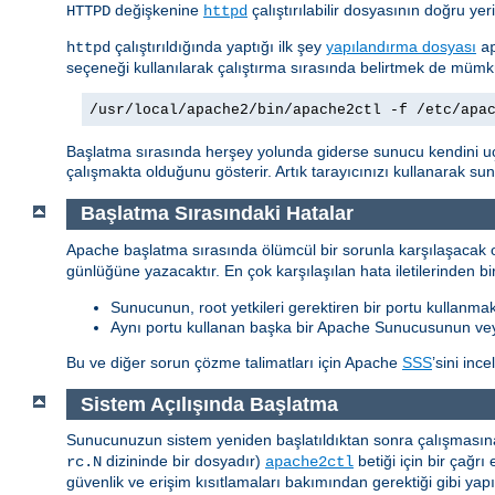
değişkenine
çalıştırılabilir dosyasının doğru yer
HTTPD
httpd
çalıştırıldığında yaptığı ilk şey
yapılandırma dosyası
httpd
a
seçeneği kullanılarak çalıştırma sırasında belirtmek de müm
/usr/local/apache2/bin/apache2ctl -f /etc/apa
Başlatma sırasında herşey yolunda giderse sunucu kendini u
çalışmakta olduğunu gösterir. Artık tarayıcınızı kullanarak s
Başlatma Sırasındaki Hatalar
Apache başlatma sırasında ölümcül bir sorunla karşılaşacak o
günlüğüne yazacaktır. En çok karşılaşılan hata iletilerinden bir
Sunucunun, root yetkileri gerektiren bir portu kullanmak
Aynı portu kullanan başka bir Apache Sunucusunun ve
Bu ve diğer sorun çözme talimatları için Apache
SSS
’sini ince
Sistem Açılışında Başlatma
Sunucunuzun sistem yeniden başlatıldıktan sonra çalışmasına 
dizininde bir dosyadır)
betiği için bir çağ
rc.N
apache2ctl
güvenlik ve erişim kısıtlamaları bakımından gerektiği gibi yap