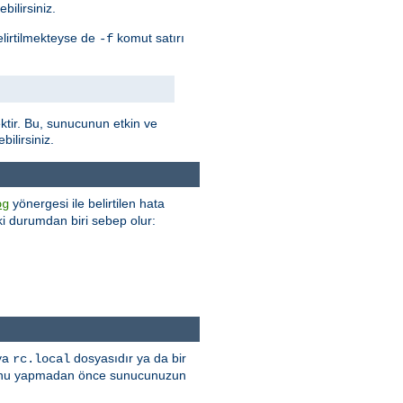
bilirsiniz.
elirtilmekteyse de
komut satırı
-f
tir. Bu, sunucunun etkin ve
ilirsiniz.
yönergesi ile belirtilen hata
og
 iki durumdan biri sebep olur:
 ya
dosyasıdır ya da bir
rc.local
r. Bunu yapmadan önce sunucunuzun