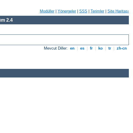
Modüller
|
Yönergeler
|
SSS
|
Terimler
|
Site Haritası
m 2.4
Mevcut Diller:
en
|
es
|
fr
|
ko
|
tr
|
zh-cn