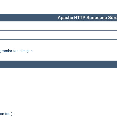
Apache HTTP Sunucusu Sürü
amlar tanıtılmıştır.
n tool).