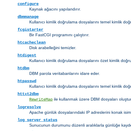
configure
Kaynak ağacını yapılandırır.
dbmmanage
Kullanıcı kimlik doğrulama dosyalarını temel kimlik do
fcgistarter
Bir FastCGI programını çalıştırır.
htcacheclean
Disk arabelleğini temizler.
htdigest
Kullanıcı kimlik doğrulama dosyalarını özet kimlik doğru
htdbm
DBM parola veritabanlarını idare eder.
htpasswd
Kullanıcı kimlik doğrulama dosyalarını temel kimlik doğr
httxt2dbm
ile kullanmak üzere DBM dosyaları oluştur
RewriteMap
logresolve
Apache günlük dosyalarındaki IP adreslerini konak isim
log_server_status
Sunucunun durumunu düzenli aralıklarla günlüğe kayd