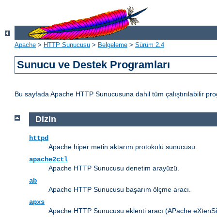
Apache
>
HTTP Sunucusu
>
Belgeleme
>
Sürüm 2.4
Sunucu ve Destek Programları
Bu sayfada Apache HTTP Sunucusuna dahil tüm çalıştırılabilir progr
Dizin
httpd
Apache hiper metin aktarım protokolü sunucusu.
apache2ctl
Apache HTTP Sunucusu denetim arayüzü.
ab
Apache HTTP Sunucusu başarım ölçme aracı.
apxs
Apache HTTP Sunucusu eklenti aracı (APache eXtenSio