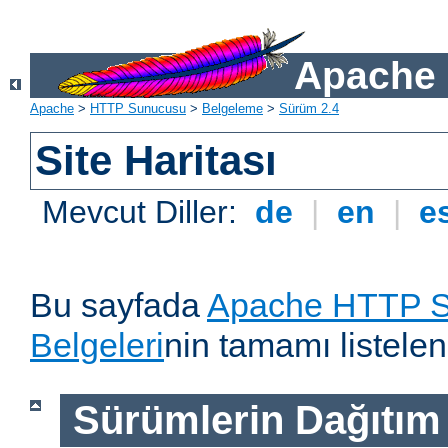
Apache 
Apache
>
HTTP Sunucusu
>
Belgeleme
>
Sürüm 2.4
Site Haritası
Mevcut Diller:
de
|
en
|
e
Bu sayfada
Apache HTTP S
Belgeleri
nin tamamı listelen
Sürümlerin Dağıtım B