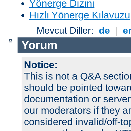
Yönerge Dizini
Hızlı Yönerge Kılavuzu
Mevcut Diller:
de
|
e
Yorum
Notice:
This is not a Q&A sect
should be pointed towar
documentation or serve
our moderators if they a
considered invalid/off-t