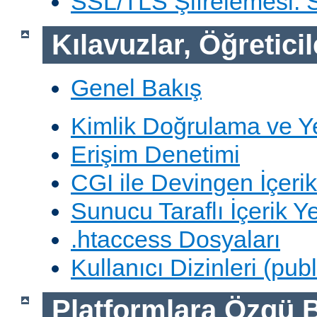
SSL/TLS Şifrelemesi:
Kılavuzlar, Öğreticil
Genel Bakış
Kimlik Doğrulama ve Y
Erişim Denetimi
CGI ile Devingen İçerik
Sunucu Taraflı İçerik Y
.htaccess Dosyaları
Kullanıcı Dizinleri (pub
Platformlara Özgü B