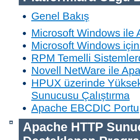
Genel Bakış
Microsoft Windows ile
Microsoft Windows içi
RPM Temelli Sistemler
Novell NetWare ile Ap
HPUX üzerinde Yüksek
Sunucusu Çalıştırma
Apache EBCDIC Portu
Apache HTTP Sunu