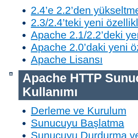
2.4’e 2.2’den yükseltm
2.3/2.4’teki yeni özellik
Apache 2.1/2.2’deki yen
Apache 2.0’daki yeni öz
Apache Lisansı
Apache HTTP Sunu
Kullanımı
Derleme ve Kurulum
Sunucuyu Başlatma
Sunucuyu Durdurma ve