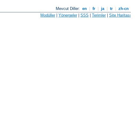
Mevcut Diller:
en
|
fr
|
ja
|
tr
|
zh-cn
Modüller
|
Yönergeler
|
SSS
|
Terimler
|
Site Haritası