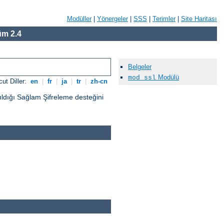
Modüller
|
Yönergeler
|
SSS
|
Terimler
|
Site Haritası
m 2.4
Belgeler
Modülü
mod_ssl
ut Diller:
en
|
fr
|
ja
|
tr
|
zh-cn
ıldığı Sağlam Şifreleme desteğini