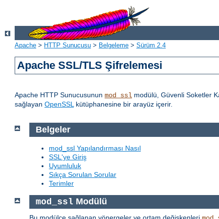
Apache
>
HTTP Sunucusu
>
Belgeleme
>
Sürüm 2.4
Apache SSL/TLS Şifrelemesi
Apache HTTP Sunucusunun
modülü, Güvenli Soketler Ka
mod_ssl
sağlayan
OpenSSL
kütüphanesine bir arayüz içerir.
Belgeler
mod_ssl Yapılandırması Nasıl
SSL'ye Giriş
Uyumluluk
Sıkça Sorulan Sorular
Terimler
Modülü
mod_ssl
Bu modülce sağlanan yönergeler ve ortam değişkenleri
mod_