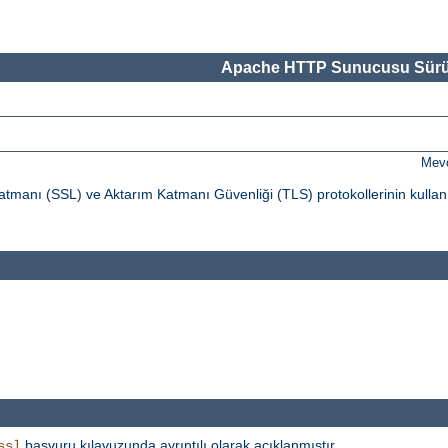
Apache HTTP Sunucusu Sürü
Mevc
tmanı (SSL) ve Aktarım Katmanı Güvenliği (TLS) protokollerinin kullan
başvuru kılavuzunda ayrıntılı olarak açıklanmıştır.
ssl