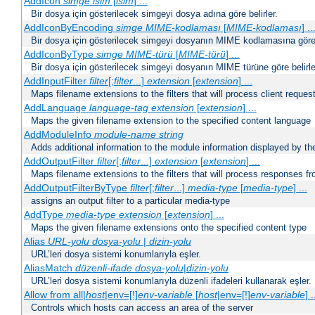
AddIcon
simge
isim
[
isim
] ...
Bir dosya için gösterilecek simgeyi dosya adına göre belirler.
AddIconByEncoding
simge
MIME-kodlaması
[
MIME-kodlaması
] ..
Bir dosya için gösterilecek simgeyi dosyanın MIME kodlamasına göre b
AddIconByType
simge
MIME-türü
[
MIME-türü
] ...
Bir dosya için gösterilecek simgeyi dosyanın MIME türüne göre belirle
AddInputFilter
filter
[;
filter
...]
extension
[
extension
] ...
Maps filename extensions to the filters that will process client reques
AddLanguage
language-tag
extension
[
extension
] ...
Maps the given filename extension to the specified content language
AddModuleInfo
module-name
string
Adds additional information to the module information displayed by the
AddOutputFilter
filter
[;
filter
...]
extension
[
extension
] ...
Maps filename extensions to the filters that will process responses fr
AddOutputFilterByType
filter
[;
filter
...]
media-type
[
media-type
] ...
assigns an output filter to a particular media-type
AddType
media-type
extension
[
extension
] ...
Maps the given filename extensions onto the specified content type
Alias
URL-yolu
dosya-yolu
|
dizin-yolu
URL’leri dosya sistemi konumlarıyla eşler.
AliasMatch
düzenli-ifade
dosya-yolu
|
dizin-yolu
URL’leri dosya sistemi konumlarıyla düzenli ifadeleri kullanarak eşler.
Allow from all|
host
|env=[!]
env-variable
[
host
|env=[!]
env-variable
] .
Controls which hosts can access an area of the server