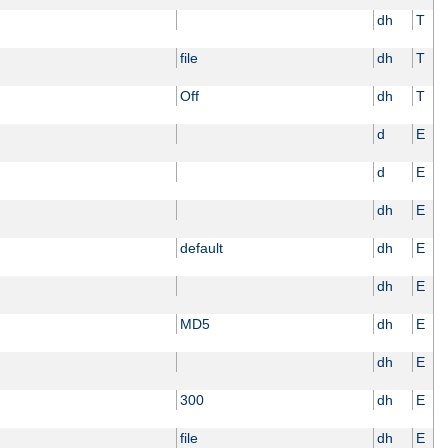
dh
T
file
dh
T
Off
dh
T
d
E
d
E
dh
E
default
dh
E
dh
E
MD5
dh
E
dh
E
300
dh
E
file
dh
E