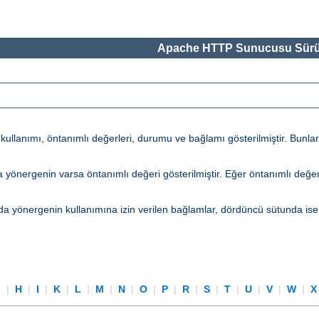
Apache HTTP Sunucusu Sürü
lanımı, öntanımlı değerleri, durumu ve bağlamı gösterilmiştir. Bunların 
tunda yönergenin varsa öntanımlı değeri gösterilmiştir. Eğer öntanımlı d
a yönergenin kullanımına izin verilen bağlamlar, dördüncü sütunda ise
G
|
H
|
I
|
K
|
L
|
M
|
N
|
O
|
P
|
R
|
S
|
T
|
U
|
V
|
W
|