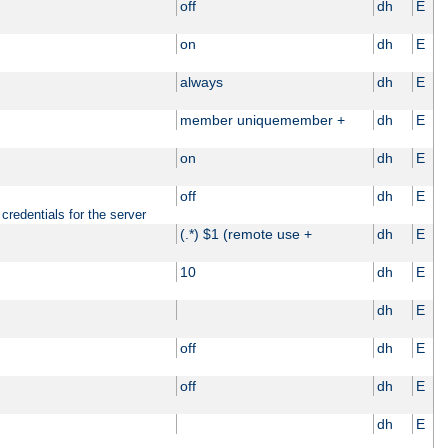
off
dh
E
on
dh
E
always
dh
E
member uniquemember +
dh
E
on
dh
E
off
dh
E
credentials for the server
(.*) $1 (remote use +
dh
E
10
dh
E
dh
E
off
dh
E
off
dh
E
dh
E