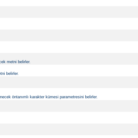
k metni belirler.
i belirler.
ecek öntanımlı karakter kümesi parametresini belirler.