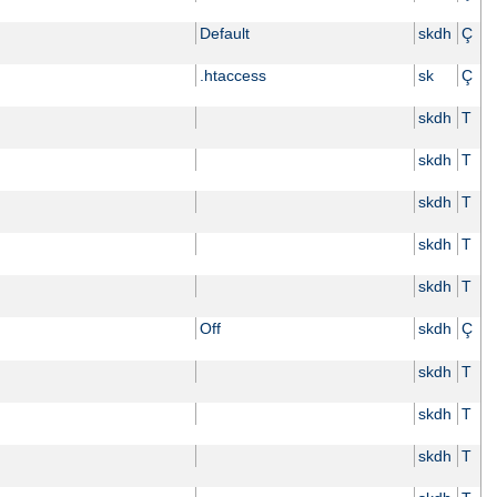
Default
skdh
Ç
.htaccess
sk
Ç
skdh
T
skdh
T
skdh
T
skdh
T
skdh
T
Off
skdh
Ç
skdh
T
skdh
T
skdh
T