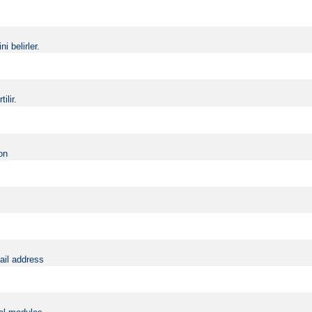
i belirler.
ilir.
on
ail address