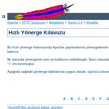
Apache
>
HTTP Sunucusu
>
Belgeleme
>
Sürüm 2.4
>
Modüller
Hızlı Yönerge Kılavuzu
Bu hızlı yönerge kılavuzunda Apache yapılandırma yönergelerinin kul
bakınız.
İlk sütunda yönergenin ismi ve kullanımı belirtilmiştir. İkinci sü
“+” imi konmuştur.
Aşağıda sağdaki gösterge tablolarına uygun olarak, üçüncü sütund
A
|
B
|
C
|
D
|
E
|
F
|
AcceptFilter
protocol
kabul_süzgeci