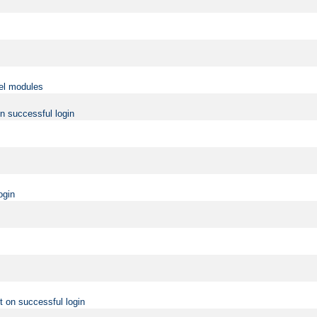
vel modules
on successful login
ogin
t on successful login