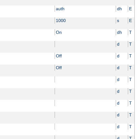
auth
dh
E
1000
s
E
On
dh
T
d
T
Off
d
T
Off
d
T
d
T
d
T
d
T
d
T
d
T
d
T