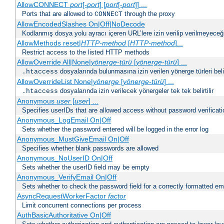
AllowCONNECT
port
[-
port
] [
port
[-
port
]] ...
Ports that are allowed to
through the proxy
CONNECT
AllowEncodedSlashes On|Off|NoDecode
Kodlanmış dosya yolu ayracı içeren URL’lere izin verilip verilmeyeceğin
AllowMethods reset|
HTTP-method
[
HTTP-method
]...
Restrict access to the listed HTTP methods
AllowOverride All|None|
yönerge-türü
[
yönerge-türü
] ...
dosyalarında bulunmasına izin verilen yönerge türleri belirt
.htaccess
AllowOverrideList None|
yönerge
[
yönerge-türü
] ...
dosyalarında izin verilecek yönergeler tek tek belirtilir
.htaccess
Anonymous
user
[
user
] ...
Specifies userIDs that are allowed access without password verificati
Anonymous_LogEmail On|Off
Sets whether the password entered will be logged in the error log
Anonymous_MustGiveEmail On|Off
Specifies whether blank passwords are allowed
Anonymous_NoUserID On|Off
Sets whether the userID field may be empty
Anonymous_VerifyEmail On|Off
Sets whether to check the password field for a correctly formatted em
AsyncRequestWorkerFactor
factor
Limit concurrent connections per process
AuthBasicAuthoritative On|Off