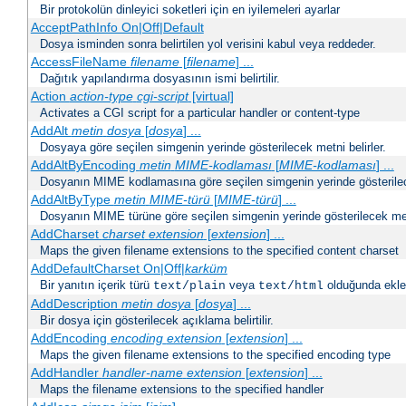
Bir protokolün dinleyici soketleri için en iyilemeleri ayarlar
AcceptPathInfo On|Off|Default
Dosya isminden sonra belirtilen yol verisini kabul veya reddeder.
AccessFileName
filename
[
filename
] ...
Dağıtık yapılandırma dosyasının ismi belirtilir.
Action
action-type
cgi-script
[virtual]
Activates a CGI script for a particular handler or content-type
AddAlt
metin
dosya
[
dosya
] ...
Dosyaya göre seçilen simgenin yerinde gösterilecek metni belirler.
AddAltByEncoding
metin
MIME-kodlaması
[
MIME-kodlaması
] ...
Dosyanın MIME kodlamasına göre seçilen simgenin yerinde gösterilece
AddAltByType
metin
MIME-türü
[
MIME-türü
] ...
Dosyanın MIME türüne göre seçilen simgenin yerinde gösterilecek metn
AddCharset
charset
extension
[
extension
] ...
Maps the given filename extensions to the specified content charset
AddDefaultCharset On|Off|
karküm
Bir yanıtın içerik türü
veya
olduğunda eklen
text/plain
text/html
AddDescription
metin dosya
[
dosya
] ...
Bir dosya için gösterilecek açıklama belirtilir.
AddEncoding
encoding
extension
[
extension
] ...
Maps the given filename extensions to the specified encoding type
AddHandler
handler-name
extension
[
extension
] ...
Maps the filename extensions to the specified handler