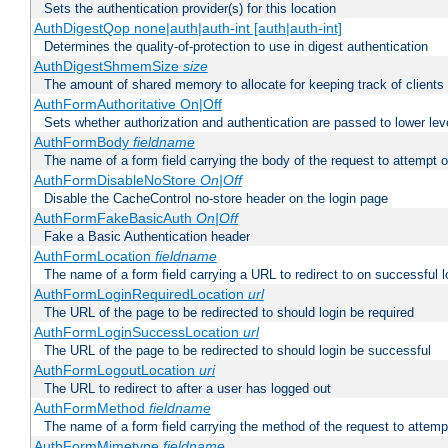
Sets the authentication provider(s) for this location
AuthDigestQop none|auth|auth-int [auth|auth-int]
Determines the quality-of-protection to use in digest authentication
AuthDigestShmemSize
size
The amount of shared memory to allocate for keeping track of clients
AuthFormAuthoritative On|Off
Sets whether authorization and authentication are passed to lower le
AuthFormBody
fieldname
The name of a form field carrying the body of the request to attempt 
AuthFormDisableNoStore
On|Off
Disable the CacheControl no-store header on the login page
AuthFormFakeBasicAuth
On|Off
Fake a Basic Authentication header
AuthFormLocation
fieldname
The name of a form field carrying a URL to redirect to on successful l
AuthFormLoginRequiredLocation
url
The URL of the page to be redirected to should login be required
AuthFormLoginSuccessLocation
url
The URL of the page to be redirected to should login be successful
AuthFormLogoutLocation
uri
The URL to redirect to after a user has logged out
AuthFormMethod
fieldname
The name of a form field carrying the method of the request to attemp
AuthFormMimetype
fieldname