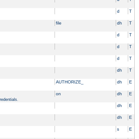
d
T
file
dh
T
d
T
d
T
d
T
dh
T
AUTHORIZE_
dh
E
on
dh
E
redentials.
dh
E
dh
E
s
E