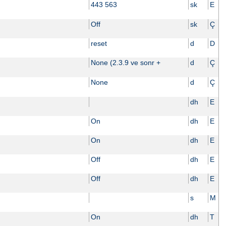
443 563
sk
E
Off
sk
Ç
reset
d
D
None (2.3.9 ve sonr +
d
Ç
None
d
Ç
dh
E
On
dh
E
On
dh
E
Off
dh
E
Off
dh
E
s
M
On
dh
T