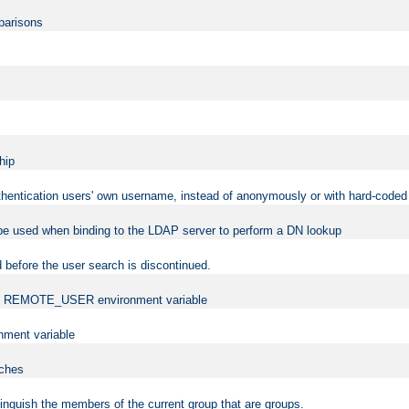
mparisons
hip
uthentication users' own username, instead of anonymously or with hard-coded 
 be used when binding to the LDAP server to perform a DN lookup
 before the user search is discontinued.
t the REMOTE_USER environment variable
ment variable
rches
istinguish the members of the current group that are groups.