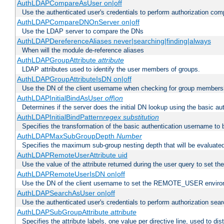
AuthLDAPCompareAsUser on|off
Use the authenticated user's credentials to perform authorization co
AuthLDAPCompareDNOnServer on|off
Use the LDAP server to compare the DNs
AuthLDAPDereferenceAliases never|searching|finding|always
When will the module de-reference aliases
AuthLDAPGroupAttribute
attribute
LDAP attributes used to identify the user members of groups.
AuthLDAPGroupAttributeIsDN on|off
Use the DN of the client username when checking for group members
AuthLDAPInitialBindAsUser
off|on
Determines if the server does the initial DN lookup using the basic a
AuthLDAPInitialBindPattern
regex
substitution
Specifies the transformation of the basic authentication username to
AuthLDAPMaxSubGroupDepth
Number
Specifies the maximum sub-group nesting depth that will be evaluated
AuthLDAPRemoteUserAttribute uid
Use the value of the attribute returned during the user query to se
AuthLDAPRemoteUserIsDN on|off
Use the DN of the client username to set the REMOTE_USER environ
AuthLDAPSearchAsUser on|off
Use the authenticated user's credentials to perform authorization sea
AuthLDAPSubGroupAttribute
attribute
Specifies the attribute labels, one value per directive line, used to d