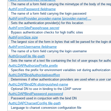
The name of a form field carrying the mimetype of the body of the req
AuthFormPassword
fieldname
The name of a form field carrying the login password
AuthFormProvider
provider-name
[
provider-name
] ...
Sets the authentication provider(s) for this location
AuthFormSitePassphrase
secret
Bypass authentication checks for high traffic sites
AuthFormSize
size
The largest size of the form in bytes that will be parsed for the login d
AuthFormUsername
fieldname
The name of a form field carrying the login username
AuthGroupFile
file-path
Sets the name of a text file containing the list of user groups for autho
AuthLDAPAuthorizePrefix
prefix
Specifies the prefix for environment variables set during authorization
AuthLDAPBindAuthoritative
off|on
Determines if other authentication providers are used when a user can
AuthLDAPBindDN
distinguished-name
Optional DN to use in binding to the LDAP server
AuthLDAPBindPassword
password
Password used in conjuction with the bind DN
AuthLDAPCharsetConfig
file-path
Language to charset conversion configuration file