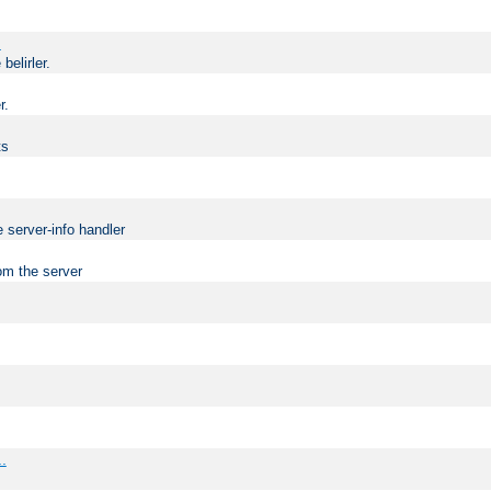
.
elirler.
r.
ts
 server-info handler
om the server
..