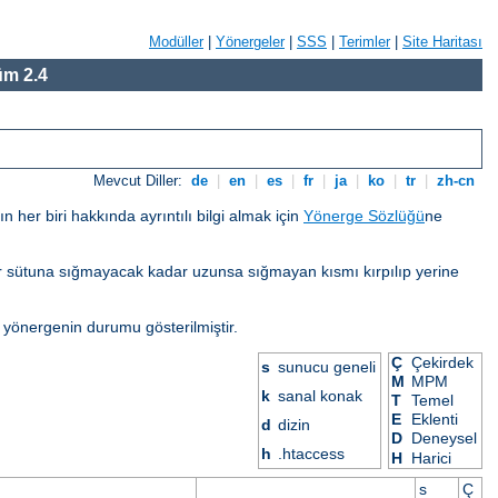
Modüller
|
Yönergeler
|
SSS
|
Terimler
|
Site Haritası
m 2.4
Mevcut Diller:
de
|
en
|
es
|
fr
|
ja
|
ko
|
tr
|
zh-cn
her biri hakkında ayrıntılı bilgi almak için
Yönerge Sözlüğü
ne
eğer sütuna sığmayacak kadar uzunsa sığmayan kısmı kırpılıp yerine
 yönergenin durumu gösterilmiştir.
Ç
Çekirdek
s
sunucu geneli
M
MPM
k
sanal konak
T
Temel
E
Eklenti
d
dizin
D
Deneysel
X
h
.htaccess
H
Harici
s
Ç