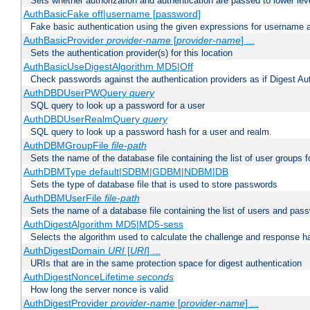
Sets whether authorization and authentication are passed to lower le
AuthBasicFake off|username [password]
Fake basic authentication using the given expressions for username
AuthBasicProvider
provider-name
[
provider-name
] ...
Sets the authentication provider(s) for this location
AuthBasicUseDigestAlgorithm MD5|Off
Check passwords against the authentication providers as if Digest Aut
AuthDBDUserPWQuery
query
SQL query to look up a password for a user
AuthDBDUserRealmQuery
query
SQL query to look up a password hash for a user and realm.
AuthDBMGroupFile
file-path
Sets the name of the database file containing the list of user groups f
AuthDBMType default|SDBM|GDBM|NDBM|DB
Sets the type of database file that is used to store passwords
AuthDBMUserFile
file-path
Sets the name of a database file containing the list of users and pass
AuthDigestAlgorithm MD5|MD5-sess
Selects the algorithm used to calculate the challenge and response ha
AuthDigestDomain
URI
[
URI
] ...
URIs that are in the same protection space for digest authentication
AuthDigestNonceLifetime
seconds
How long the server nonce is valid
AuthDigestProvider
provider-name
[
provider-name
] ...