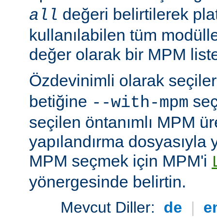
değeri belirtilerek pla
all
kullanılabilen tüm modüller
değer olarak bir MPM listesi
Özdevinimli olarak seçil
betiğine
seç
--with-mpm
seçilen öntanımlı MPM ür
yapılandırma dosyasıyla yü
MPM seçmek için MPM'i
yönergesinde belirtin.
Mevcut Diller:
de
|
e