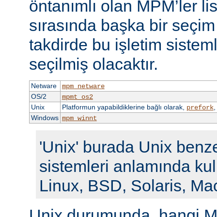
öntanımlı olan MPM’ler li
sırasında başka bir seçi
takdirde bu işletim siste
seçilmiş olacaktır.
Netware
mpm_netware
OS/2
mpmt_os2
Unix
Platformun yapabildiklerine bağlı olarak,
prefork
Windows
mpm_winnt
'Unix' burada Unix benze
sistemleri anlamında kull
Linux, BSD, Solaris, Ma
Unix durumunda, hangi M