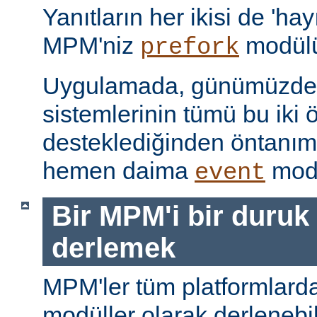
Yanıtların her ikisi de 'hay
MPM'niz
modülü
prefork
Uygulamada, günümüzdeki
sistemlerinin tümü bu iki ö
desteklediğinden öntanı
hemen daima
modü
event
Bir MPM'i bir duruk
derlemek
MPM'ler tüm platformlarda
modüller olarak derlenebi