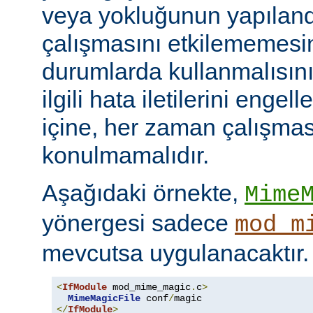
veya yokluğunun yapılan
çalışmasını etkilememesini
durumlarda kullanmalısını
ilgili hata iletilerini engel
içine, her zaman çalışmas
konulmamalıdır.
Aşağıdaki örnekte,
Mime
yönergesi sadece
mod_m
mevcutsa uygulanacaktır.
<
IfModule
 mod_mime_magic
.
c
>
MimeMagicFile
 conf
/
</
IfModule
>