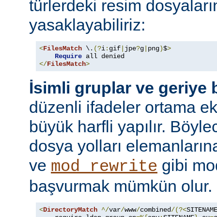
türlerdeki resim dosyaları
yasaklayabiliriz:
<
FilesMatch
 \.
(?
i
:
gif
|
jpe
?
g
|
png
)
$
>
Require
</
FilesMatch
>
İsimli gruplar ve geriye
düzenli ifadeler ortama ekl
büyük harfli yapılır. Böyl
dosya yolları elemanları
ve
gibi mo
mod_rewrite
başvurmak mümkün olur.
<
DirectoryMatch
^/
var
/
www
/
combined
/(?<
SITENAM