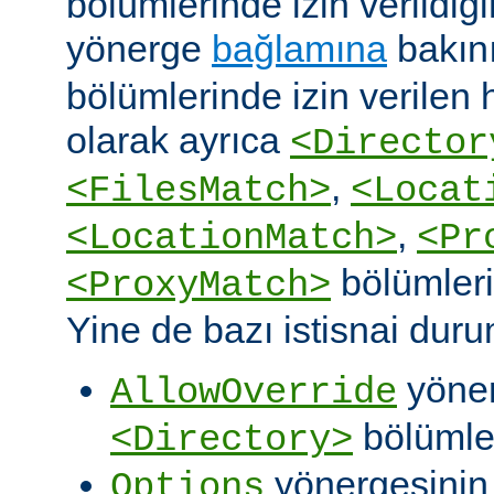
bölümlerinde izin verildiğ
yönerge
bağlamına
bakın
bölümlerinde izin verilen
olarak ayrıca
<Director
,
<FilesMatch>
<Locat
,
<LocationMatch>
<Pr
bölümlerin
<ProxyMatch>
Yine de bazı istisnai duru
yöner
AllowOverride
bölümler
<Directory>
yönergesini
Options