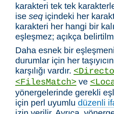
karakteri tek tek karakterle
ise
seq
içindeki her karakte
karakteri her hangi bir kalı
eşleşmez; açıkça belirtilm
Daha esnek bir eşleşmeni
durumlar için her taşıyıcın
karşılığı vardır.
<Direct
ve
<FilesMatch>
<Loc
yönergelerinde gerekli e
için perl uyumlu
düzenli i
izin verilir. Ayrıca, yöner