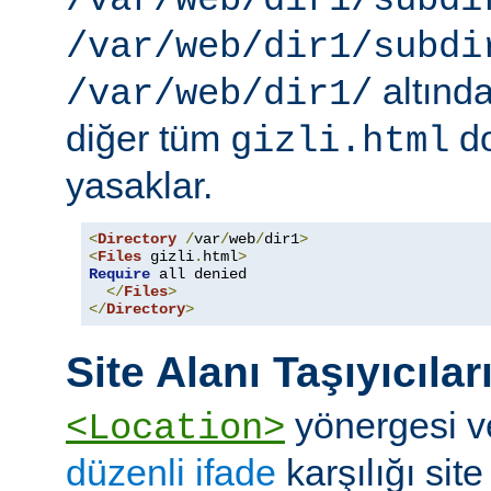
/var/web/dir1/subdi
/var/web/dir1/subdi
altınd
/var/web/dir1/
diğer tüm
do
gizli.html
yasaklar.
<
Directory
/
var
/
web
/
dir1
>
<
Files
 gizli
.
html
>
Require
 all denied

</
Files
>
</
Directory
>
Site Alanı Taşıyıcılar
yönergesi v
<Location>
düzenli ifade
karşılığı site