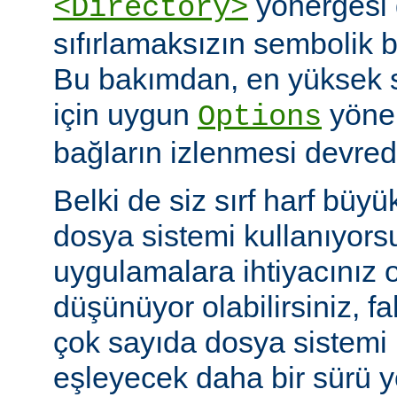
yönergesi 
<Directory>
sıfırlamaksızın sembolik ba
Bu bakımdan, en yüksek 
için uygun
yöner
Options
bağların izlenmesi devredış
Belki de siz sırf harf büyü
dosya sistemi kullanıyors
uygulamalara ihtiyacınız 
düşünüyor olabilirsiniz, fa
çok sayıda dosya sistem
eşleyecek daha bir sürü 