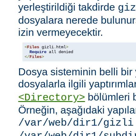
yerleştirildiği takdirde
giz
dosyalara nerede bulunur
izin vermeyecektir.
<
Files
 gizli
.
html
>
Require
</
Files
>
Dosya sisteminin belli bir 
dosyalarla ilgili yaptırımla
bölümleri bi
<Directory>
Örneğin, aşağıdaki yapıl
/var/web/dir1/gizli