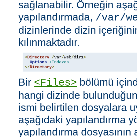
sağlanabilir. Örneğin aşa
yapılandırmada,
/var/w
dizinlerinde dizin içeriğin
kılınmaktadır.
<
Directory
/
var
/
web
/
dir1
>
Options
+Indexes
</
Directory
>
Bir
bölümü içind
<Files>
hangi dizinde bulunduğun
ismi belirtilen dosyalara 
aşağıdaki yapılandırma y
yapılandırma dosyasının