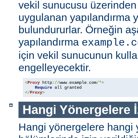
vekil sunucusu üzerinden e
uygulanan yapılandırma y
bulundururlar. Örneğin aş
yapılandırma
example.c
için vekil sunucunun kull
engelleyecektir.
<
Proxy
 http
://
www
.
example
.
com
/*>
Require
</
Proxy
>
Hangi Yönergelere İ
Hangi yönergelere hangi 