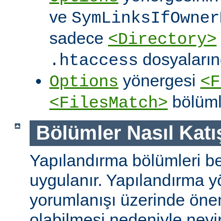
ve
SymLinksIfOwner
sadece
<Directory>
dosyalarınd
.htaccess
yönergesi
Options
<F
bölüml
<FilesMatch>
Bölümler Nasıl Katışt
Yapılandırma bölümleri bell
uygulanır. Yapılandırma y
yorumlanışı üzerinde önem
olabilmesi nedeniyle ney