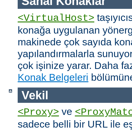
Sanal Konaklar
taşıyıcıs
<VirtualHost>
konağa uygulanan yönerge
makinede çok sayıda konağ
yapılandırmalarla sunuyor
çok işinize yarar. Daha faz
Konak Belgeleri
bölümüne
Vekil
ve
<Proxy>
<ProxyMat
sadece belli bir URL ile 