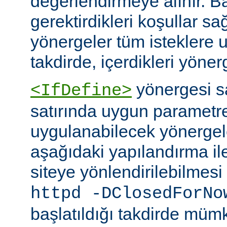
değerlendirmeye alınır. B
gerektirdikleri koşullar sa
yönergeler tüm isteklere u
takdirde, içerdikleri yönerg
yönergesi 
<IfDefine>
satırında uygun parametr
uygulanabilecek yönergeler
aşağıdaki yapılandırma ile
siteye yönlendirilebilmes
httpd -DClosedForNo
başlatıldığı takdirde müm