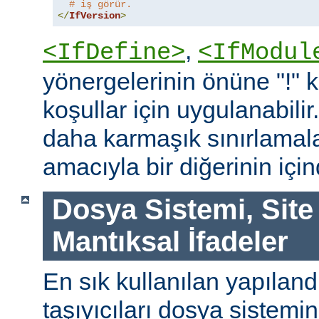
# iş görür.
</
IfVersion
>
,
<IfDefine>
<IfModul
yönergelerinin önüne "!"
koşullar için uygulanabilir
daha karmaşık sınırlamal
amacıyla bir diğerinin içind
Dosya Sistemi, Site
Mantıksal İfadeler
En sık kullanılan yapılan
taşıyıcıları dosya sistemi