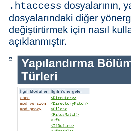
dosyalarının, y
.htaccess
dosyalarındaki diğer yönerge
değiştirtirmek için nasıl kull
açıklanmıştır.
Yapılandırma Bölümü
Türleri
İlgili Modüller
İlgili Yönergeler
core
<Directory>
mod_version
<DirectoryMatch>
mod_proxy
<Files>
<FilesMatch>
<If>
<IfDefine>