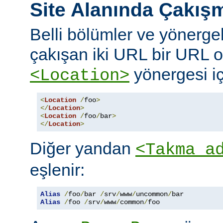
Site Alanında Çakış
Belli bölümler ve yönergel
çakışan iki URL bir URL ol
yönergesi iç
<Location>
<
Location
/
foo
>
</
Location
>
<
Location
/
foo
/
bar
>
</
Location
>
Diğer yandan
<Takma a
eşlenir:
Alias
/
foo
/
bar 
/
srv
/
www
/
uncommon
/
Alias
/
foo 
/
srv
/
www
/
common
/
foo