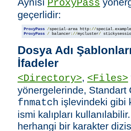
Aynısı
yönerge
ProxyPass
geçerlidir:
ProxyPass
/
special-area http
://
special
.
exampl
ProxyPass
/
 balancer
://
mycluster
/
 stickysessi
Dosya Adı Şablonları
İfadeler
,
<Directory>
<Files>
yönergelerinde, Standart
işlevindeki gibi
fnmatch
ismi kalıpları kullanılabilir
herhangi bir karakter dizis