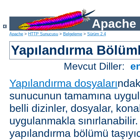
Apache 
Apache
>
HTTP Sunucusu
>
Belgeleme
>
Sürüm 2.4
Yapılandırma Bölüml
Mevcut Diller:
e
Yapılandırma dosyaları
ndak
sunucunun tamamına uygul
belli dizinler, dosyalar, ko
uygulanmakla sınırlanabilir
yapılandırma bölümü taşıyıc