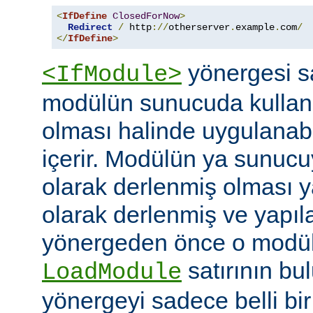
<
IfDefine
ClosedForNow
>
Redirect
/
 http
://
otherserver
.
example
.
com
/
</
IfDefine
>
yönergesi sa
<IfModule>
modülün sunucuda kullanı
olması halinde uygulanab
içerir. Modülün ya sunucuy
olarak derlenmiş olması 
olarak derlenmiş ve yapı
yönergeden önce o modüle 
satırının bu
LoadModule
yönergeyi sadece belli bi