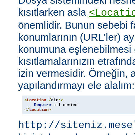
Dosya sistemindeki nesne
kısıtlarken asla
<Locati
önemlidir. Bunun sebebi fa
konumlarının (URL’ler) ay
konumuna eşlenebilmesi d
kısıtlamalarınızın etrafın
izin vermesidir. Örneğin, 
yapılandırmayı ele alalım:
<
Location
/
dir
/>
Require
</
Location
>
http://siteniz.mese