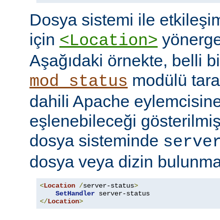
Dosya sistemi ile etkileş
için
yönerges
<Location>
Aşağıdaki örnekte, belli b
modülü tara
mod_status
dahili Apache eylemcisine
eşlenebileceği gösterilmişt
dosya sisteminde
serve
dosya veya dizin bulunması
<
Location
/
server-status
>
SetHandler
</
Location
>