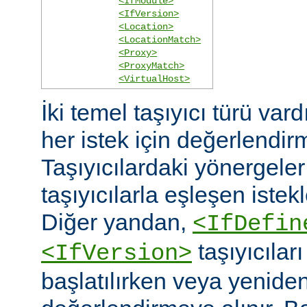
<IfModule>
<IfVersion>
<Location>
<LocationMatch>
<Proxy>
<ProxyMatch>
<VirtualHost>
İki temel taşıyıcı türü vard
her istek için değerlendirm
Taşıyıcılardaki yönergele
taşıyıcılarla eşleşen istekl
Diğer yandan,
<IfDefin
taşıyıcıla
<IfVersion>
başlatılırken veya yeniden