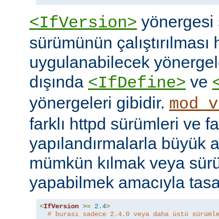
yönergesi 
<IfVersion>
sürümünün çalıştırılması 
uygulanabilecek yönergele
dışında
ve
<IfDefine>
yönergeleri gibidir.
mod_v
farklı httpd sürümleri ve fa
yapılandırmalarla büyük a
mümkün kılmak veya sür
yapabilmek amacıyla tasar
<
IfVersion
>=
2.4
>
# burası sadece 2.4.0 veya daha üstü sürüml