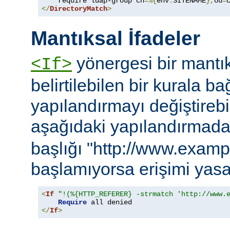
    require ldap-group cn
=%{
env
:
SITENAME
},
ou
=
</
DirectoryMatch
>
Mantıksal İfadeler
yönergesi bir mantık
<If>
belirtilebilen bir kurala ba
yapılandırmayı değiştirebil
aşağıdaki yapılandırmad
başlığı "http://www.examp
başlamıyorsa erişimi yasa
<
If
"!(%{HTTP_REFERER} -strmatch 'http://www.
Require
</
If
>