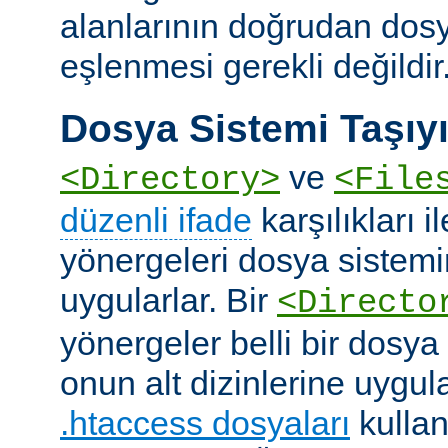
alanlarının doğrudan dos
eşlenmesi gerekli değildir
Dosya Sistemi Taşıyı
ve
<Directory>
<File
düzenli ifade
karşılıkları i
yönergeleri dosya sistemi
uygularlar. Bir
<Directo
yönergeler belli bir dosya
onun alt dizinlerine uygula
.htaccess dosyaları
kullan