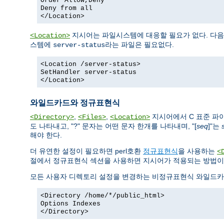
Order Allow,Deny
Deny from all
</Location>
지시어는 파일시스템에 대응할 필요가 없다. 다음
<Location>
스템에
라는 파일은 필요없다.
server-status
<Location /server-status>
SetHandler server-status
</Location>
와일드카드와 정규표현식
,
,
지시어에서 C 표준 
<Directory>
<Files>
<Location>
도 나타내고, "?" 문자는 어떤 문자 한개를 나타내며, "[
seq
]"는
해야 한다.
더 유연한 설정이 필요하면 perl호환
정규표현식
을 사용하는
<
절에서 정규표현식 섹션을 사용하면 지시어가 적용되는 방법이
모든 사용자 디렉토리 설정을 변경하는 비정규표현식 와일드카
<Directory /home/*/public_html>
Options Indexes
</Directory>