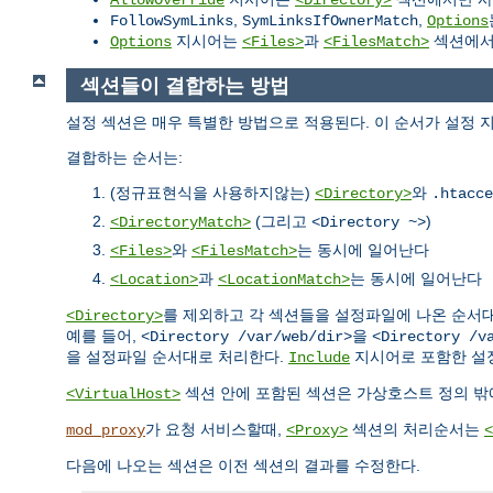
,
,
FollowSymLinks
SymLinksIfOwnerMatch
Options
지시어는
과
섹션에서 
Options
<Files>
<FilesMatch>
섹션들이 결합하는 방법
설정 섹션은 매우 특별한 방법으로 적용된다. 이 순서가 설정 
결합하는 순서는:
(정규표현식을 사용하지않는)
와
<Directory>
.htacce
(그리고
)
<DirectoryMatch>
<Directory ~>
와
는 동시에 일어난다
<Files>
<FilesMatch>
과
는 동시에 일어난다
<Location>
<LocationMatch>
를 제외하고 각 섹션들을 설정파일에 나온 순서대로
<Directory>
예를 들어,
을
<Directory /var/web/dir>
<Directory /v
을 설정파일 순서대로 처리한다.
지시어로 포함한 설
Include
섹션 안에 포함된 섹션은 가상호스트 정의 밖
<VirtualHost>
가 요청 서비스할때,
섹션의 처리순서는
mod_proxy
<Proxy>
<
다음에 나오는 섹션은 이전 섹션의 결과를 수정한다.