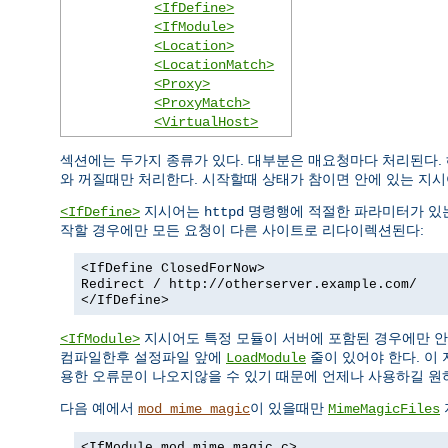
<IfDefine>
<IfModule>
<Location>
<LocationMatch>
<Proxy>
<ProxyMatch>
<VirtualHost>
섹션에는 두가지 종류가 있다. 대부분은 매요청마다 처리된다.
와 꺼질때만 처리한다. 시작할때 상태가 참이면 안에 있는 지시
지시어는
명령행에 적절한 파라미터가 있는
<IfDefine>
httpd
작할 경우에만 모든 요청이 다른 사이트로 리다이렉션된다:
<IfDefine ClosedForNow>
Redirect / http://otherserver.example.com/
</IfDefine>
지시어도 특정 모듈이 서버에 포함된 경우에만 안
<IfModule>
컴파일한후 설정파일 앞에
줄이 있어야 한다. 이
LoadModule
용한 오류문이 나오지않을 수 있기 때문에 언제나 사용하길 원
다음 예에서
이 있을때만
mod_mime_magic
MimeMagicFiles
<IfModule mod_mime_magic.c>