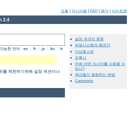
모듈
|
지시어들
|
FAQ
|
용어
|
사이트맵
 2.4
설정 섹션의 종류
파일시스템과 웹공간
가능한 언어:
en
|
fr
|
ja
|
ko
|
tr
가상호스트
프록시
안에 어떤 지시어를 사용할 수
있나?
용범위를 제한하기위해 설정 섹션이나
섹션들이 결합하는 방법
Comments