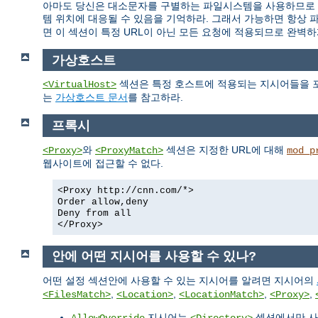
아마도 당신은 대소문자를 구별하는 파일시스템을 사용하므로 이
템 위치에 대응될 수 있음을 기억하라. 그래서 가능하면 항상 
면 이 섹션이 특정 URL이 아닌 모든 요청에 적용되므로 완벽하
가상호스트
섹션은 특정 호스트에 적용되는 지시어들을 포
<VirtualHost>
는
가상호스트 문서
를 참고하라.
프록시
와
섹션은 지정한 URL에 대해
<Proxy>
<ProxyMatch>
mod_p
웹사이트에 접근할 수 없다.
<Proxy http://cnn.com/*>
Order allow,deny
Deny from all
</Proxy>
안에 어떤 지시어를 사용할 수 있나?
어떤 설정 섹션안에 사용할 수 있는 지시어를 알려면 지시어의
,
,
,
,
<FilesMatch>
<Location>
<LocationMatch>
<Proxy>
지시어는
섹션에서만 사
AllowOverride
<Directory>