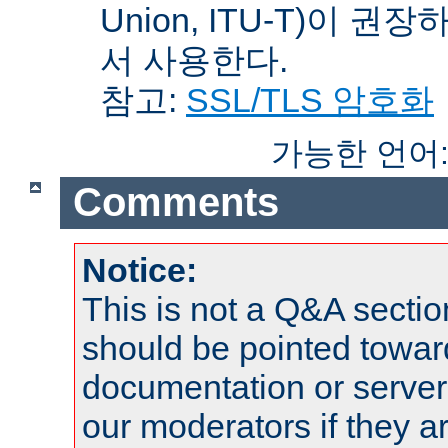
Union, ITU-T)이 권
서 사용한다.
참고:
SSL/TLS 암호화
가능한 언어
Comments
Notice:
This is not a Q&A sect
should be pointed towar
documentation or serve
our moderators if they a