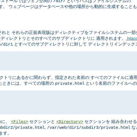
のインストールではウェブ空間の
というパスはファイルシステムの
/dir/
す。 ウェブページはデータベースや他の場所から動的に生成することも
それと それらの正規表現版はディレクティブをファイルシステムの一部
たディレクトリとそのすべてのサブディレクトリに 適用されます。
.hta
とすべてのサブディレクトリに対して ディレクトリインデック
b/dir1
クトリにあるかに関わらず、指定された名前の すべてのファイルに適
たときには、すべての場所の
という名前のファイルへの
private.html
めに、
セクションと
セクションを 組み合わせ
<Files>
<Directory>
,
な
ubdir2/private.html
/var/web/dir1/subdir3/private.html
ます。