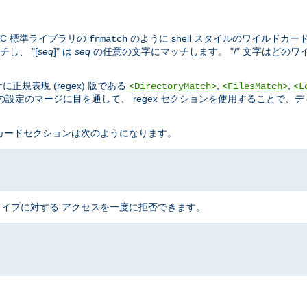
C 標準ライブラリの
のように shell スタイルのワイルドカー
fnmatch
し、 "[
seq
]" は
seq
の任意の文字にマッチします。 "/" 文字はどの
規表現 (regex) 版である
,
,
<DirectoryMatch>
<FilesMatch>
<L
設定のマージに目を通して、 regex セクションを使用することで、
ドカードセクションは次のようになります。
のタイプに対する アクセスを一度に拒否できます。