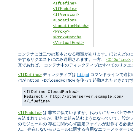
<IfDefine>
<IfModule>
<IfVersion>
<Location>
<LocationMatch>
<Proxy>
<ProxyMatch>
<VirtualHost>
コンテナには二つの基本となる種類があります。ほとんどのコ
チするリクエストにのみ適用されます。一方、
,
<IfDefine>
真であれば、 コンテナ中のディレクティブはすべてのリクエ
ディレクティブは
コマンドラインで適切
<IfDefine>
httpd
バが
を使って起動されたときだけす
httpd -DClosedForNow
<IfDefine ClosedForNow>
Redirect / http://otherserver.example.com/
</IfDefine>
は 非常に似ていますが、代わりにサーバ上でモ
<IfModule>
み込まれているか、動的に組み込むようになっていて、設定
のモジュールの 存在に関わらず設定ファイルが動作する必要
ん。 存在しないモジュールに関する有用なエラーメッセージ