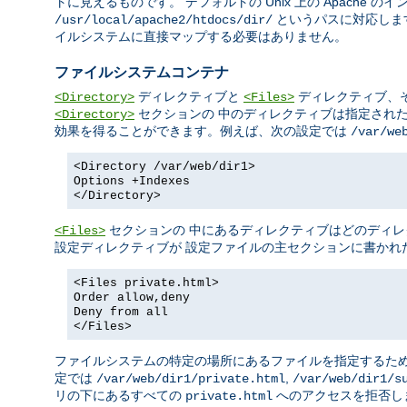
トに見えるものです。 デフォルトの Unix 上の Apache 
というパスに対応しま
/usr/local/apache2/htdocs/dir/
イルシステムに直接マップする必要はありません。
ファイルシステムコンテナ
ディレクティブと
ディレクティブ、
<Directory>
<Files>
セクションの 中のディレクティブは指定され
<Directory>
効果を得ることができます。例えば、次の設定では
/var/we
<Directory /var/web/dir1>
Options +Indexes
</Directory>
セクションの 中にあるディレクティブはどのディレ
<Files>
設定ディレクティブが 設定ファイルの主セクションに書かれ
<Files private.html>
Order allow,deny
Deny from all
</Files>
ファイルシステムの特定の場所にあるファイルを指定するた
定では
,
/var/web/dir1/private.html
/var/web/dir1/s
リの下にあるすべての
へのアクセスを拒否し
private.html