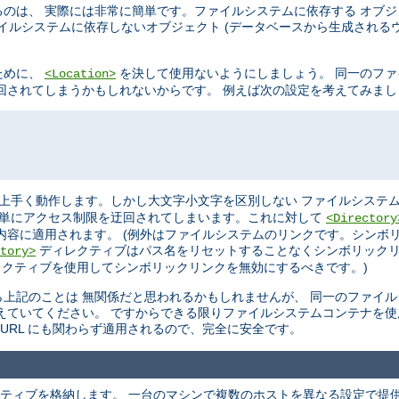
のは、 実際には非常に簡単です。ファイルシステムに依存する オブ
イルシステムに依存しないオブジェクト (データベースから生成されるウ
ために、
を決して使用ないようにしましょう。 同一のフ
<Location>
を迂回されてしまうかもしれないからです。 例えば次の設定を考えてみま
上手く動作します。しかし大文字小文字を区別しない ファイルシステム
単にアクセス制限を迂回されてしまいます。これに対して
<Directory
内容に適用されます。 (例外はファイルシステムのリンクです。シンボ
ディレクティブはパス名をリセットすることなくシンボリックリ
tory>
クティブを使用してシンボリックリンクを無効にするべきです。)
上記のことは 無関係だと思われるかもしれませんが、 同一のファイ
えていてください。 ですからできる限りファイルシステムコンテナを使
URL にも関わらず適用されるので、完全に安全です。
ティブを格納します。 一台のマシンで複数のホストを異なる設定で提供