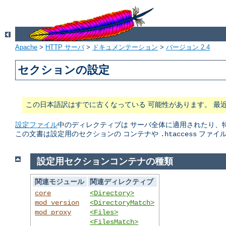
Apache
>
HTTP サーバ
>
ドキュメンテーション
>
バージョン 2.4
セクションの設定
この日本語訳はすでに古くなっている 可能性があります。 最
設定ファイル
中のディレクティブは サーバ全体に適用されたり、
この文書は設定用のセクションの コンテナや
ファイル
.htaccess
設定用セクションコンテナの種類
関連モジュール
関連ディレクティブ
core
<Directory>
mod_version
<DirectoryMatch>
mod_proxy
<Files>
<FilesMatch>