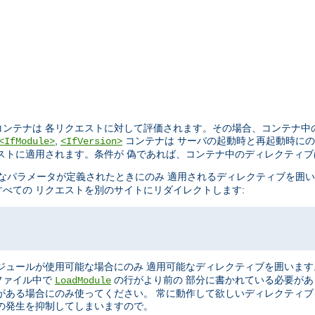
ンテナは 各リクエストに対して評価されます。その場合、コンテナ中
,
コンテナは サーバの起動時と再起動時に
<IfModule>
<IfVersion>
ストに適用されます。条件が 偽であれば、コンテナ中のディレクティ
なパラメータが定義されたときにのみ 適用されるディレクティブを囲
べての リクエストを別のサイトにリダイレクトします:
ジュールが使用可能な場合にのみ 適用可能なディレクティブを囲います
ファイル中で
の行がより前の 部分に書かれている必要が
LoadModule
がある場合にのみ使ってください。 常に動作して欲しいディレクティ
の発生を抑制してしまいますので。