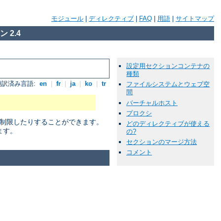
モジュール
|
ディレクティブ
|
FAQ
|
用語
|
サイトマップ
 2.4
設定用セクションコンテナの
種類
翻訳済み言語:
en
|
fr
|
ja
|
ko
|
tr
ファイルシステムとウェブ空
間
バーチャルホスト
プロクシ
に制限したりすることができます。
どのディレクティブが使える
ます。
の?
セクションのマージ方法
コメント