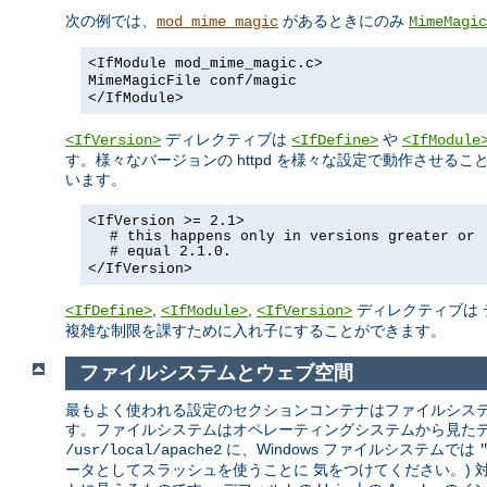
次の例では、
があるときにのみ
mod_mime_magic
MimeMagic
<IfModule mod_mime_magic.c>
MimeMagicFile conf/magic
</IfModule>
ディレクティブは
や
<IfVersion>
<IfDefine>
<IfModule
す。様々なバージョンの httpd を様々な設定で動作させ
います。
<IfVersion >= 2.1>
# this happens only in versions greater or
# equal 2.1.0.
</IfVersion>
,
,
ディレクティブは 
<IfDefine>
<IfModule>
<IfVersion>
複雑な制限を課すために入れ子にすることができます。
ファイルシステムとウェブ空間
最もよく使われる設定のセクションコンテナはファイルシステ
す。ファイルシステムはオペレーティングシステムから見たディス
に、Windows ファイルシステムでは
/usr/local/apache2
ータとしてスラッシュを使うことに 気をつけてください。)