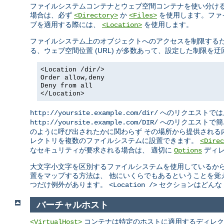
ファイルシステムコンテナとウェブ空間コンテナを使い分ける
場合は、必ず
か
を使用します。ファ
<Directory>
<Files>
ブを適用する際には、
を使用します。
<Location>
ファイルシステム上のオブジェクトへのアクセスを制限する
る、ウェブ空間位置 (URL) が多数あって、設定した制限
<Location /dir/>
Order allow,deny
Deny from all
</Location>
へのリクエストでは
http://yoursite.example.com/dir/
へのリクエストで簡
http://yoursite.example.com/DIR/
のように呼び出されたかに関わらず その場所から提供される
レクトリを複数のファイルシステムに設置できます。
<Direc
なセキュリティが要求される場合は、 適切に
ディレ
Options
大文字小文字を区別するファイルシステムを使用しているから
置をマップする方法は、 他にいくらでもあるということを覚
つだけ例外があります。
セクションはどんな 
<Location />
バーチャルホスト
コンテナは特定のホストに適用するディレク
<VirtualHost>