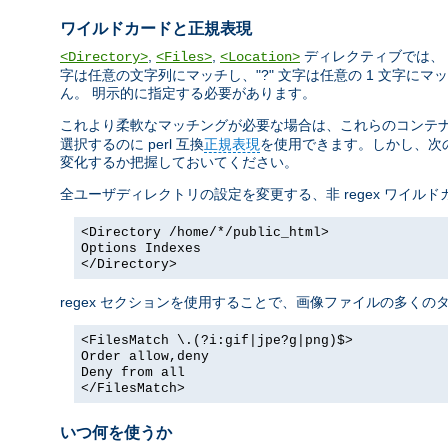
ワイルドカードと正規表現
,
,
ディレクティブでは、 
<Directory>
<Files>
<Location>
字は任意の文字列にマッチし、"?" 文字は任意の 1 文字にマッチ
ん。 明示的に指定する必要があります。
これより柔軟なマッチングが必要な場合は、これらのコンテナに正
選択するのに perl 互換
正規表現
を使用できます。しかし、次の
変化するか把握しておいてください。
全ユーザディレクトリの設定を変更する、非 regex ワイル
<Directory /home/*/public_html>
Options Indexes
</Directory>
regex セクションを使用することで、画像ファイルの多く
<FilesMatch \.(?i:gif|jpe?g|png)$>
Order allow,deny
Deny from all
</FilesMatch>
いつ何を使うか