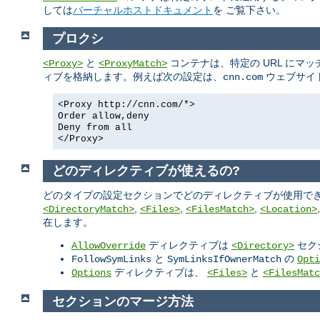
しては
バーチャルホストドキュメント
を ご覧下さい。
プロクシ
と
コンテナは、特定の URL にマ
<Proxy>
<ProxyMatch>
ィブを格納します。例えば次の設定は、
ウェブサイ
cnn.com
<Proxy http://cnn.com/*>
Order allow,deny
Deny from all
</Proxy>
どのディレクティブが使えるの?
どのタイプの設定セクションでどのディレクティブが使用でき
,
,
,
<DirectoryMatch>
<Files>
<FilesMatch>
<Location>
在します。
ディレクティブは
セク
AllowOverride
<Directory>
と
の
FollowSymLinks
SymLinksIfOwnerMatch
Opti
ディレクティブは、
と
Options
<Files>
<FilesMatc
セクションのマージ方法