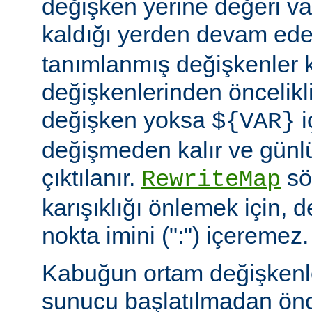
değişken yerine değeri va
kaldığı yerden devam ede
tanımlanmış değişkenler
değişkenlerinden öncelikli
değişken yoksa
i
${VAR}
değişmeden kalır ve günlü
çıktılanır.
söz
RewriteMap
karışıklığı önlemek için, d
nokta imini (":") içeremez.
Kabuğun ortam değişkenle
sunucu başlatılmadan ön