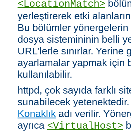
bölüm
<LocationMatch>
yerleştirerek etki alanlarını
Bu bölümler yönergelerin e
dosya sistemininin belli ye
URL’lerle sınırlar. Yerin
ayarlamalar yapmak için b
kullanılabilir.
httpd, çok sayıda farklı si
sunabilecek yetenektedir
Konaklık
adı verilir. Yöner
ayrıca
b
<VirtualHost>