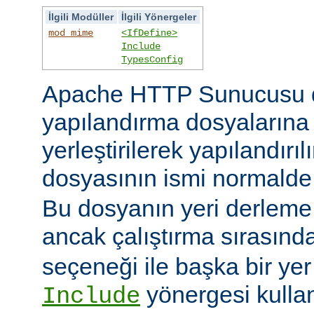
İlgili Modüller
İlgili Yönergeler
mod_mime
<IfDefine>
Include
TypesConfig
Apache HTTP Sunucusu 
yapılandırma dosyaların
yerleştirilerek yapılandırı
dosyasının ismi normald
Bu dosyanın yeri derleme s
ancak çalıştırma sırasınd
seçeneği ile başka bir yer b
yönergesi kulla
Include