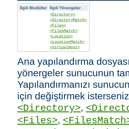
İlgili Modüller
İlgili Yönergeler
<Directory>
<DirectoryMatch>
<Files>
<FilesMatch>
<Location>
<LocationMatch>
<VirtualHost>
Ana yapılandırma dosyasın
yönergeler sunucunun ta
Yapılandırmanızı sunucunu
için değiştirmek isterseni
,
<Directory>
<Direct
,
<Files>
<FilesMatch