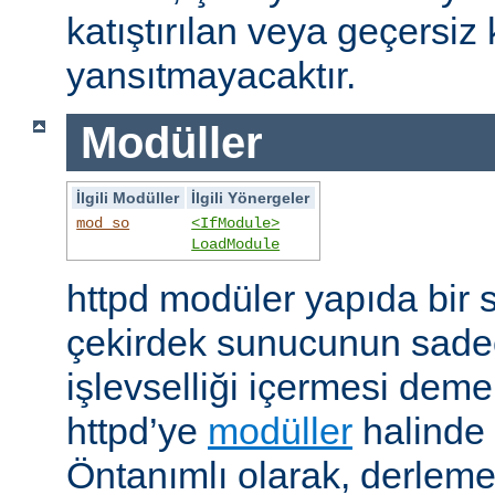
katıştırılan veya geçersiz 
yansıtmayacaktır.
Modüller
İlgili Modüller
İlgili Yönergeler
mod_so
<IfModule>
LoadModule
httpd modüler yapıda bir 
çekirdek sunucunun sade
işlevselliği içermesi demekt
httpd’ye
modüller
halinde 
Öntanımlı olarak, derleme