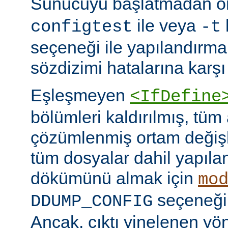
Sunucuyu başlatmadan 
ile veya
configtest
-t
seçeneği ile yapılandırma
sözdizimi hatalarına karşı 
Eşleşmeyen
<IfDefine
bölümleri kaldırılmış, tüm
çözümlenmiş ortam değişke
tüm dosyalar dahil yapıla
dökümünü almak için
mo
seçeneğini
DDUMP_CONFIG
Ancak, çıktı yinelenen yön