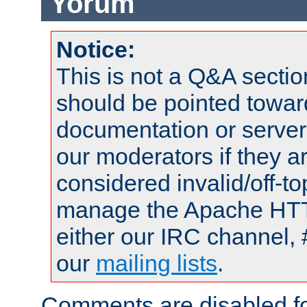
Yorum
Notice:
This is not a Q&A sect
should be pointed towar
documentation or serve
our moderators if they a
considered invalid/off-t
manage the Apache HTTP
either our IRC channel, 
our
mailing lists
.
Comments are disabled fo