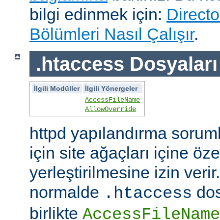
bilgi edinmek için:
Directo
Bölümleri Nasıl Çalışır
.
.htaccess Dosyaları
İlgili Modüller
İlgili Yönergeler
AccessFileName
AllowOverride
httpd yapılandırma sorum
için site ağaçları içine öz
yerleştirilmesine izin veri
normalde
dos
.htaccess
birlikte
AccessFileName