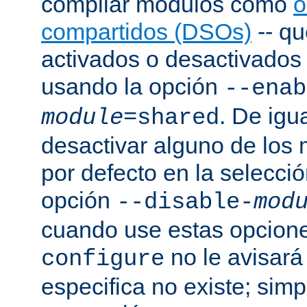
compilar módulos como
o
compartidos (DSOs)
-- q
activados o desactivados a
usando la opción
--enab
. De igu
module
=shared
desactivar alguno de los
por defecto en la selecci
opción
--disable-
mod
cuando use estas opcion
no le avisará
configure
especifica no existe; sim