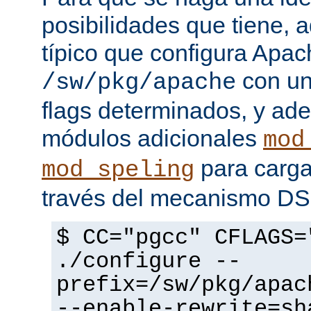
posibilidades que tiene, 
típico que configura Apac
con un
/sw/pkg/apache
flags determinados, y ad
módulos adicionales
mod
para carga
mod_speling
través del mecanismo D
$ CC="pgcc" CFLAGS=
./configure --
prefix=/sw/pkg/apac
--enable-rewrite=sh