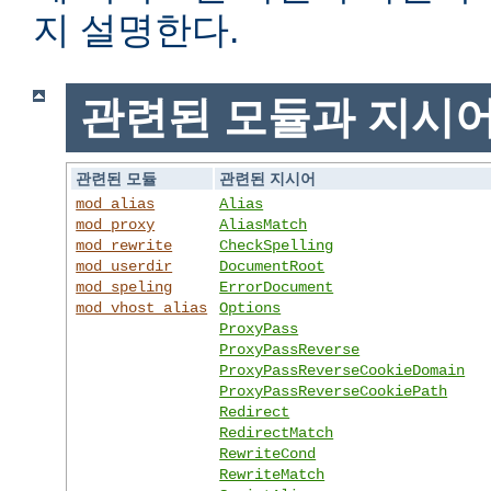
지 설명한다.
관련된 모듈과 지시
관련된 모듈
관련된 지시어
mod_alias
Alias
mod_proxy
AliasMatch
mod_rewrite
CheckSpelling
mod_userdir
DocumentRoot
mod_speling
ErrorDocument
mod_vhost_alias
Options
ProxyPass
ProxyPassReverse
ProxyPassReverseCookieDomain
ProxyPassReverseCookiePath
Redirect
RedirectMatch
RewriteCond
RewriteMatch