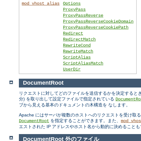
mod_vhost_alias
Options
ProxyPass
ProxyPassReverse
ProxyPassReverseCookieDomain
ProxyPassReverseCookiePath
Redirect
RedirectMatch
RewriteCond
RewriteMatch
ScriptAlias
ScriptAliasMatch
UserDir
DocumentRoot
リクエストに対してどのファイルを送信するかを決定するときの Ap
分) を取り出して設定ファイルで指定されている
DocumentRo
ブから見える基本のドキュメントの木構造を なします。
Apache にはサーバが複数のホストへのリクエストを受け取
を指定することができます。また、
DocumentRoot
mod_vhos
エストされた IP アドレスやホスト名から動的に決めること
DocumentRoot 外のファイル