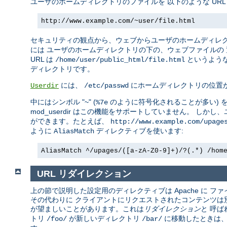
ユーザのホームディレクトリのファイルを 以下のような UR
http://www.example.com/~user/file.html
セキュリティの観点から、ウェブからユーザのホームディレ
には ユーザのホームディレクトリの下の、ウェブファイルの
URL は
というような
/home/user/public_html/file.html
ディレクトリです。
には、
にホームディレクトリの位置
Userdir
/etc/passwd
中にはシンボル "~" (
のように符号化されることが多い) 
%7e
mod_userdir はこの機能をサポートしていません。 し
ができます。たとえば、
http://www.example.com/upage
ように
ディレクティブを使います:
AliasMatch
AliasMatch ^/upages/([a-zA-Z0-9]+)/?(.*) /hom
URL リダイレクション
上の節で説明した設定用のディレクティブは Apache に
その代わりに クライアントにリクエストされたコンテンツは別の
が望ましいことがあります。これは
リダイレクション
と 呼ば
トリ
が新しいディレクトリ
に移動したときは、
/foo/
/bar/