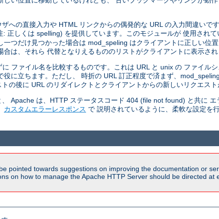
新しい位置に移動しているけれども、 古いブックマークやリンクが動
 ブラウザへの直接入力や HTML リンクからの偶発的な URL の入力間違いです
正しくは spelling) を提供しています。このモジュールが 使用されているとき
だけ見つかった場合は mod_speling はクライアントに正しい位置
場合は、それら 代替となりえるもののリストがクライアントに表示され
せずに ファイル名を比較するものです。これは URL と unix の ファ
立ちます。ただし、 時折の URL 訂正程度で済まず、mod_speli
トの後に URL のリダイレクトとクライアントからの新しいリクエスト
he は、HTTP ステータスコード 404 (file not found) と
、
カスタムエラーレスポンス
で 説明されているように、柔軟な設定を
be pointed towards suggestions on improving the documentation or ser
tions on how to manage the Apache HTTP Server should be directed at e