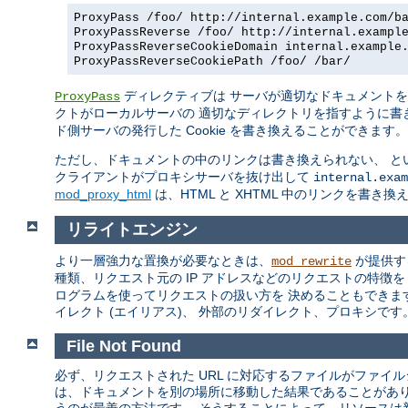
ProxyPass /foo/ http://internal.example.com/b
ProxyPassReverse /foo/ http://internal.exampl
ProxyPassReverseCookieDomain internal.example
ProxyPassReverseCookiePath /foo/ /bar/
ディレクティブは サーバが適切なドキュメント
ProxyPass
クトがローカルサーバの 適切なディレクトリを指すように書
ド側サーバの発行した Cookie を書き換えることができます。
ただし、ドキュメントの中のリンクは書き換えられない、 と
クライアントがプロキシサーバを抜け出して
internal.exam
mod_proxy_html
は、HTML と XHTML 中のリンクを書き
リライトエンジン
より一層強力な置換が必要なときは、
が提供す
mod_rewrite
種類、リクエスト元の IP アドレスなどのリクエストの特徴
ログラムを使ってリクエストの扱い方を 決めることもできま
イレクト (エイリアス)、 外部のリダイレクト、プロキシです。m
File Not Found
必ず、リクエストされた URL に対応するファイルがファイ
は、ドキュメントを別の場所に移動した結果であることがあ