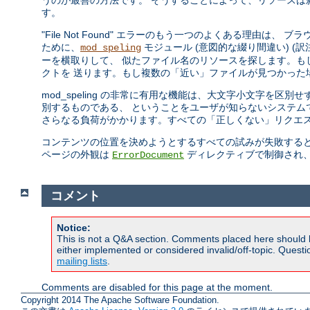
うのが最善の方法です。 そうすることによって、リソースは
す。
"File Not Found" エラーのもう一つのよくある理由は、
ために、
モジュール (意図的な綴り間違い) (訳注: 
mod_speling
ーを横取りして、 似たファイル名のリソースを探します。もし一つ
クトを 送ります。もし複数の「近い」ファイルが見つかった
mod_speling の非常に有用な機能は、大文字小文字を区別
別するものである、 ということをユーザが知らないシステムで役に
さらなる負荷がかかります。すべての「正しくない」リクエス
コンテンツの位置を決めようとするすべての試みが失敗すると、 Apac
ページの外観は
ディレクティブで制御され
ErrorDocument
コメント
Notice:
This is not a Q&A section. Comments placed here should 
either implemented or considered invalid/off-topic. Ques
mailing lists
.
Comments are disabled for this page at the moment.
Copyright 2014 The Apache Software Foundation.