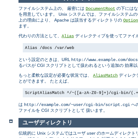
ファイルシステム上の、 厳密には
の下にはな
DocumentRoot
を用意しています。 Unix システムでは、ファイルシステム
上の理由により、 Apache は該当するディレクトリの
Option
ます。
代わりの方法として、
ディレクティブを使ってファイ
Alias
Alias /docs /var/web
という設定のときは、URL
http://www.example.com/docs
るパスが CGI スクリプトとして扱われるという追加の 効果
もっと柔軟な設定が必要な状況では、
ディレク
AliasMatch
とができます。 たとえば、
ScriptAliasMatch ^/~([a-zA-Z0-9]+)/cgi-bin/(.
は
へ
http://example.com/~user/cgi-bin/script.cgi
ファイルを CGI スクリプトとして 扱います。
ユーザディレクトリ
伝統的に Unix システムではユーザ
user
のホームディレクト