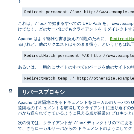
す:
Redirect permanent /foo/ http://www.example.c
これは、
で始まるすべての URL-Path を、
/foo/
www.examp
けでなく、どのサーバにでもクライアントを リダイレクトす
Apache はより複雑な書き換えの問題のために、
RedirectMa
るけれど、他のリクエストはそのまま扱う、というときは以下
RedirectMatch permanent ^/$ http://www.exampl
あるいは、一時的にサイトのすべてのページを他のサイトの特
RedirectMatch temp .* http://othersite.exampl
リバースプロキシ
Apache は遠隔地にあるドキュメントをローカルのサーバの 
遠隔地のドキュメントを取得してクライアントに送り返すのが
バから送られてきているように見える点が通常の プロキシと
次の例では、クライアントが
ディレクトリの下にある
/foo/
て、さもローカルサーバからの ドキュメントのようにしてク