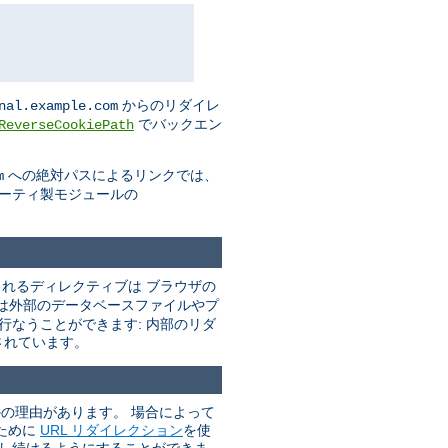
からのリダイレ
nal.example.com
でバックエン
ReverseCookiePath
への絶対パスによるリンクでは、
m
パーティ製モジュールの
れるディレクティブは ブラウザの
は外部のデータベースファイルやプ
行なうことができます: 内部のリダ
されています。
かの理由があります。 場合によって
ために
URL リダイレクション
を使