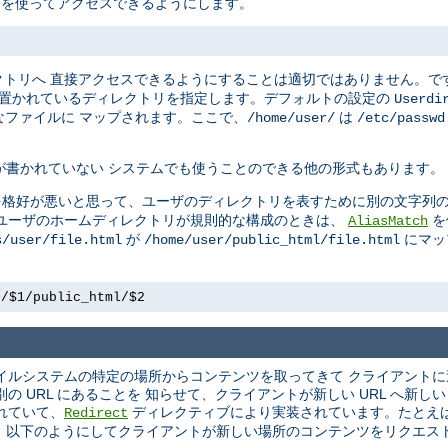
L を使ってアクセスできるようにします。
クトリへ 直接アクセスできるようにすることは適切ではありません。で
 置かれているディレクトリを指定します。デフォルトの設定の
Userdi
ファイルに マップされます。ここで、
は
/home/user/
/etc/passwd
が書かれていない システムでも使うことのできる他の形式もあります。
を格好が悪いと思って、ユーザのディレクトリを表すために別の文字列の
かし、ユーザのホームディレクトリが規則的な構成のときは、
を
AliasMatch
が
にマッ
s/user/file.html
/home/user/public_html/file.html
e/$1/public_html/$2
 ファイルシステムの特定の場所からコンテンツを取ってきて クライアント
 URL にあることを 知らせて、クライアントが新しい URL へ新し
れていて、
ディレクティブにより実装されています。たとえ
Redirect
 以下のようにしてクライアントが新しい場所のコンテンツをリクエス