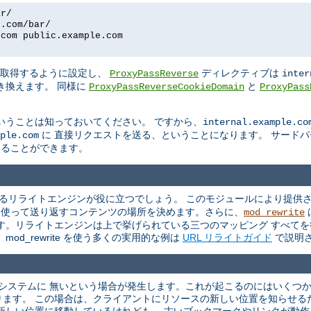
ar/
e.com/bar/
.com public.example.com
を取得するように設定し、
ディレクティブは
ProxyPassReverse
inter
き換えます。 同様に
と
ProxyPassReverseCookieDomain
ProxyPass
いうことは知っておいてください。 ですから、
internal.example.co
に 直接リクエストを送る、ということになります。 サード
ple.com
換えることができます。
るリライトエンジンが役に立つでしょう。 このモジュールにより提供さ
を 使って送り返すコンテンツの場所を決めます。さらに、
mod_rewrite
す。リライトエンジンは上で挙げられている三つのマッピング すべてを
od_rewrite を使う多くの実用的な例は
URL リライトガイド
で説明
ルシステムに 無いという場合が発生します。これが起こるのにはいくつ
ります。 この場合は、クライアントにリソースの新しい位置を知らせる