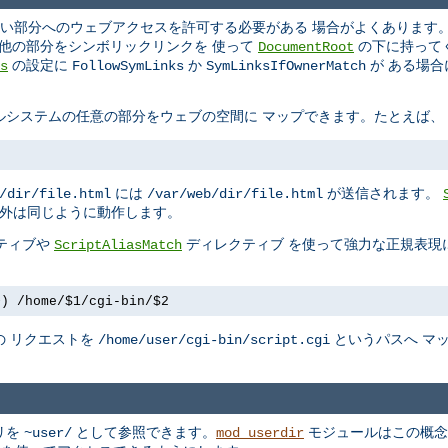
い部分へのウェブアクセスを許可する必要がある 場合がよくあります。A
の他の部分をシンボリックリンクを 使って
の下に持って
DocumentRoot
の設定に
か
が ある場
s
FollowSymLinks
SymLinksIfOwnerMatch
ルシステムの任意の部分をウェブの空間に マップできます。たとえば、
には
が送信されます。
/dir/file.html
/var/web/dir/file.html
以外は同じように動作します。
ティブや
ディレクティブ を使って強力な正規表現
ScriptAliasMatch
+) /home/$1/cgi-bin/$2
の リクエストを
というパスへ マ
/home/user/cgi-bin/script.cgi
リを
として参照できます。
モジュールはこの概念
~user/
mod_userdir