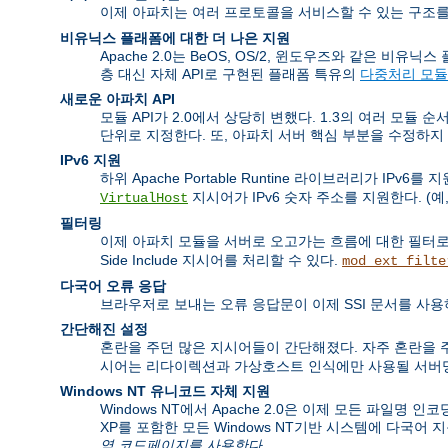
이제 아파치는 여러 프로토콜을 서비스할 수 있는 구조를
비유닉스 플래폼에 대한 더 나은 지원
Apache 2.0는 BeOS, OS/2, 윈도우즈와 같은 
층 대신 자체 API로 구현된 플래폼 특유의
다중처리 모듈
새로운 아파치 API
모듈 API가 2.0에서 상당히 변했다. 1.3의 여러 모듈 
단위로 지정한다. 또, 아파치 서버 핵심 부분을 수정하지
IPv6 지원
하위 Apache Portable Runtine 라이브러리가 IP
지시어가 IPv6 숫자 주소를 지원한다. (예,
VirtualHost
필터링
이제 아파치 모듈을 서버로 오고가는 흐름에 대한 필터로
Side Include 지시어를 처리할 수 있다.
mod_ext_filte
다국어 오류 응답
브라우저로 보내는 오류 응답문이 이제 SSI 문서를 사용
간단해진 설정
혼란을 주던 많은 지시어들이 간단해졌다. 자주 혼란을
시어는 리다이렉션과 가상호스트 인식에만 사용될 서버명
Windows NT 유니코드 자체 지원
Windows NT에서 Apache 2.0은 이제 모든 파일명 인
XP를 포함한 모든 Windows NT기반 시스템에 다국어 
역 코드페이지를 사용한다.