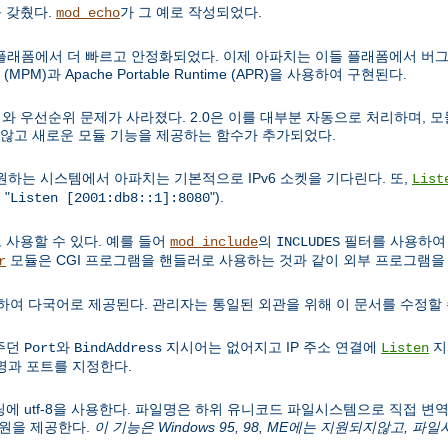
 갖췄다.
가 그 예로 작성되었다.
mod_echo
비유닉스 플래폼에서 더 빠르고 안정화되었다. 이제 아파치는 이들 플래폼에서 버그
(MPM)과 Apache Portable Runtime (APR)을 사용하여 구현된다.
순서와 우선순위 문제가 사라졌다. 2.0은 이를 대부분 자동으로 처리하며, 모듈
 않고 새로운 모듈 기능을 제공하는 함수가 추가되었다.
v6를 지원하는 시스템에서 아파치는 기본적으로 IPv6 소켓을 기다린다. 또,
List
 "
").
Listen [2001:db8::1]:8080
 사용할 수 있다. 예를 들어
의
필터를 사용하여 C
mod_include
INCLUDES
모듈은 CGI 프로그램을 핸들러로 사용하는 것과 같이 외부 프로그램을 
r
하여 다국어로 제공된다. 관리자는 통일된 외관을 위해 이 문서를 수정할 
 주던
와
지시어는 없어지고 IP 주소 연결에
지
Port
BindAddress
Listen
과 포트를 지정한다.
코딩에 utf-8을 사용한다. 파일명은 하위 유니코드 파일시스템으로 직접 변역되어,
지원을 제공한다.
이 기능은 Windows 95, 98, ME에는 지원되지않고, 