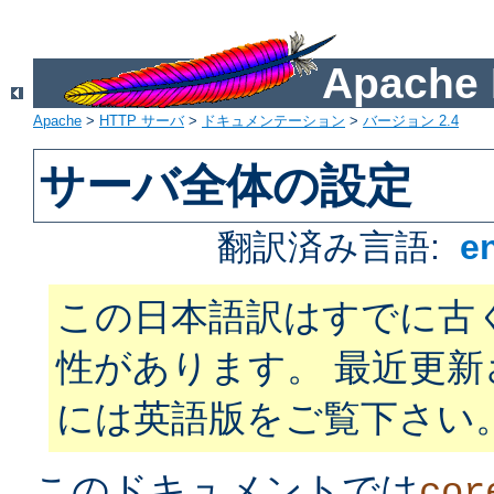
Apach
Apache
>
HTTP サーバ
>
ドキュメンテーション
>
バージョン 2.4
サーバ全体の設定
翻訳済み言語:
e
この日本語訳はすでに古
性があります。 最近更
には英語版をご覧下さい
このドキュメントでは
cor