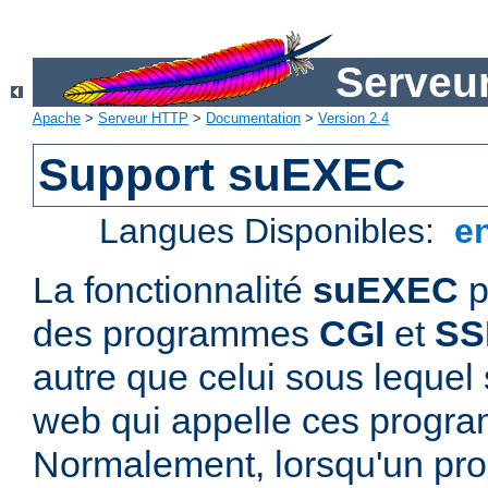
Serveu
Apache
>
Serveur HTTP
>
Documentation
>
Version 2.4
Support suEXEC
Langues Disponibles:
e
La fonctionnalité
suEXEC
p
des programmes
CGI
et
SS
autre que celui sous lequel 
web qui appelle ces progr
Normalement, lorsqu'un p