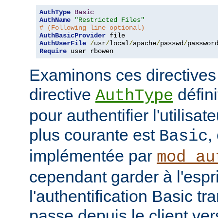
AuthType
Basic
AuthName
"Restricted Files"
# (Following line optional)
AuthBasicProvider
AuthUserFile
/
usr
/
local
/
apache
/
passwd
/
Require
 user rbowen
Examinons ces directives
directive
défini
AuthType
pour authentifier l'utilisa
plus courante est
,
Basic
implémentée par
mod_au
cependant garder à l'espr
l'authentification Basic t
passe depuis le client vers