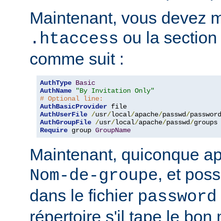
Maintenant, vous devez mo
ou la sectio
.htaccess
comme suit :
AuthType
Basic
AuthName
"By Invitation Only"
# Optional line:
AuthBasicProvider
AuthUserFile
/
usr
/
local
/
apache
/
passwd
/
AuthGroupFile
/
usr
/
local
/
apache
/
passwd
/
Require
 group 
GroupName
Maintenant, quiconque ap
, et pos
Nom-de-groupe
dans le fichier
password
répertoire s'il tape le bo