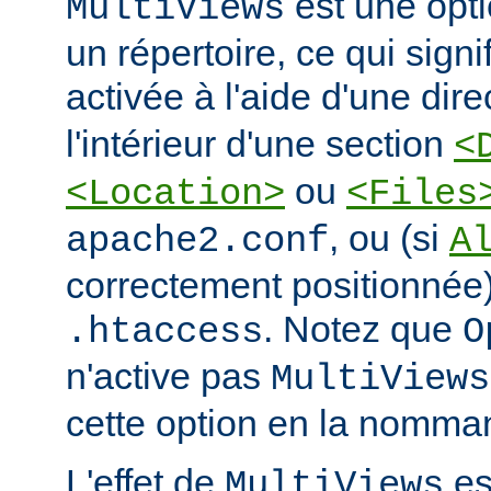
est une opti
MultiViews
un répertoire, ce qui signi
activée à l'aide d'une dir
l'intérieur d'une section
<
ou
<Location>
<Files
, ou (si
apache2.conf
A
correctement positionnée)
. Notez que
.htaccess
O
n'active pas
MultiViews
cette option en la nomman
L'effet de
est
MultiViews